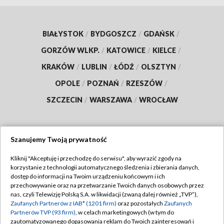
BIAŁYSTOK
/
BYDGOSZCZ
/
GDAŃSK
/
GORZÓW WLKP.
/
KATOWICE
/
KIELCE
/
KRAKÓW
/
LUBLIN
/
ŁÓDŹ
/
OLSZTYN
/
OPOLE
/
POZNAŃ
/
RZESZÓW
/
SZCZECIN
/
WARSZAWA
/
WROCŁAW
Szanujemy Twoją prywatność
Dołącz do nas:
Kliknij "Akceptuję i przechodzę do serwisu", aby wyrazić zgody na
korzystanie z technologii automatycznego śledzenia i zbierania danych,
TVP
dostęp do informacji na Twoim urządzeniu końcowym i ich
Abonament TVP
przechowywanie oraz na przetwarzanie Twoich danych osobowych przez
Regulamin TVP
nas, czyli Telewizję Polską S.A. w likwidacji (zwaną dalej również „TVP”),
Emisja w TVP
Zaufanych Partnerów z IAB* (1201 firm)
oraz pozostałych
Zaufanych
Polityka prywatności
Partnerów TVP (93 firm)
, w celach marketingowych (w tym do
Centrum informacji TVP
Moje zgody
zautomatyzowanego dopasowania reklam do Twoich zainteresowań i