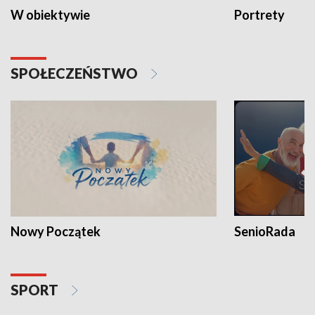
W obiektywie
Portrety
SPOŁECZEŃSTWO
Nowy Początek
SenioRada
SPORT