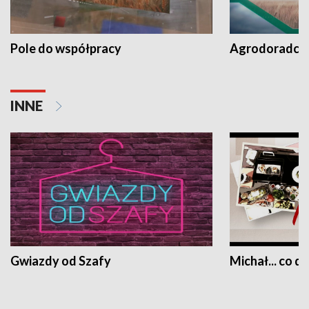
Pole do współpracy
Agrodoradcy 
INNE
Gwiazdy od Szafy
Michał... co dz