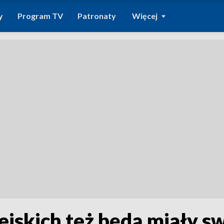
y
Program TV
Patronaty
Więcej
jskich też będą miały s