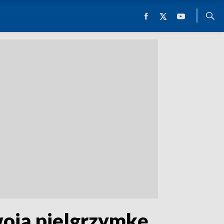
woją pielgrzymkę