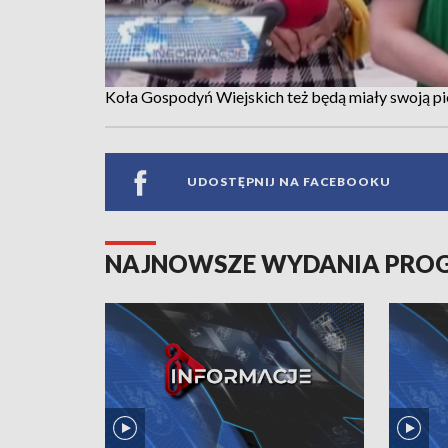
Koła Gospodyń Wiejskich też będą miały swoją p
UDOSTĘPNIJ NA FACEBOOKU
NAJNOWSZE WYDANIA PR