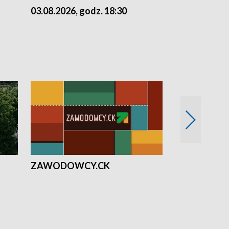
03.08.2026, godz. 18:30
02.08.2026, 
ZAWODOWCY.CK
Solidarni z U