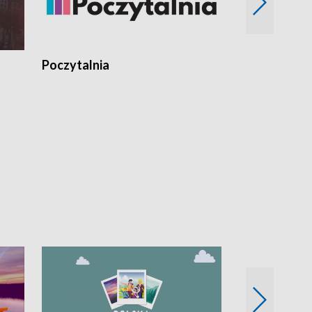
Poczytalnia
Koncerty TV