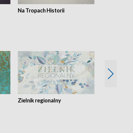
Na Tropach Historii
Szept ziemi
Zielnik regionalny
EkoLogiczni