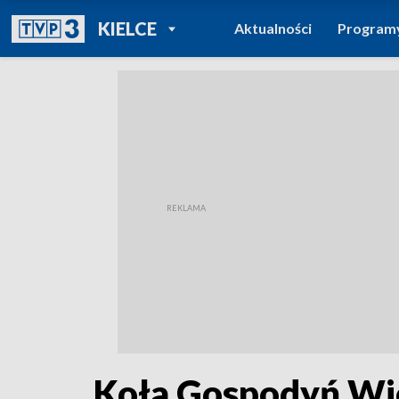
POWRÓT DO
KIELCE
Aktualności
Program
TVP REGIONY
Koła Gospodyń Wie