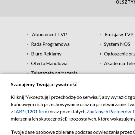
OLSZTY
Abonament TVP
Emisja w TVP
Rada Programowa
System NOS
Biuro Reklamy
Ogłoszenie pr
Oferta Handlowa
Akademia Tele
Telegazeta ogłoszenia
Szanujemy Twoją prywatność
Regulamin TVP
Kliknij "Akceptuję i przechodzę do serwisu", aby wyrazić zg
końcowym i ich przechowywanie oraz na przetwarzanie Twoich
z IAB* (1201 firm)
oraz pozostałych
Zaufanych Partnerów T
mierzenia ich skuteczności) i pozostałych, które wskazujemy
Twoje dane osobowe zbierane podczas odwiedzania przez 