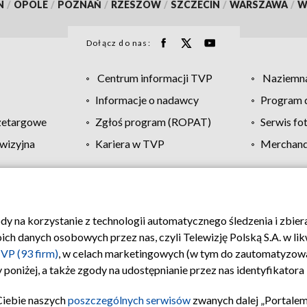
N
/
OPOLE
/
POZNAŃ
/
RZESZÓW
/
SZCZECIN
/
WARSZAWA
/
W
Dołącz do nas:
Centrum informacji TVP
Naziemna
Informacje o nadawcy
Program d
zetargowe
Zgłoś program (ROPAT)
Serwis fo
wizyjna
Kariera w TVP
Merchandi
Polityka prywatności
Moje zgody
Pomoc
Biuro re
ody na korzystanie z technologii automatycznego śledzenia i zbie
 danych osobowych przez nas, czyli Telewizję Polską S.A. w likw
VP (93 firm)
, w celach marketingowych (w tym do zautomatyzow
 poniżej, a także zgody na udostępnianie przez nas identyfikator
Ciebie naszych
poszczególnych serwisów
zwanych dalej „Portalem