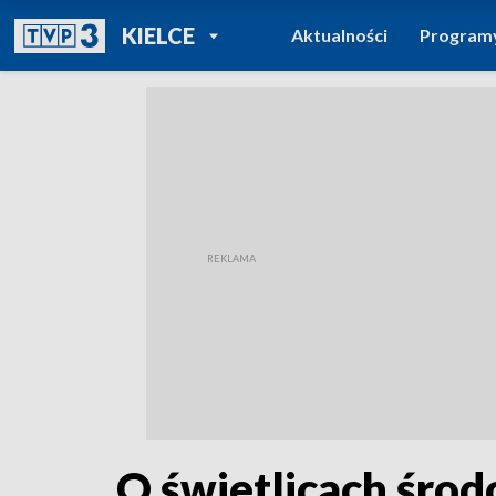
POWRÓT DO
KIELCE
Aktualności
Program
TVP REGIONY
O świetlicach śro