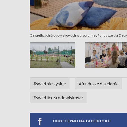
O świetlicach środowiskowych w programie „Fundusze dla Ciebi
#świętokrzyskie
#fundusze dla ciebie
#świetlice środowiskowe
UDOSTĘPNIJ NA FACEBOOKU