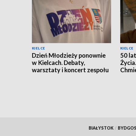
KIELCE
KIELCE
Dzień Młodzieży ponownie
50 la
w Kielcach. Debaty,
Życia
warsztaty i koncert zespołu
Chmie
Modelki
odpow
nast
BIAŁYSTOK
/
BYDGO