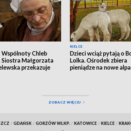
KIELCE
t Wspólnoty Chleb
Dzieci wciąż pytają o Bo
. Siostra Małgorzata
Lolka. Ośrodek zbiera
lewska przekazuje
pieniądze na nowe alpa
iedzialność
dramatycznej stracie
ępcom
ZOBACZ WIĘCEJ
SZCZ
/
GDAŃSK
/
GORZÓW WLKP.
/
KATOWICE
/
KIELCE
/
KRA