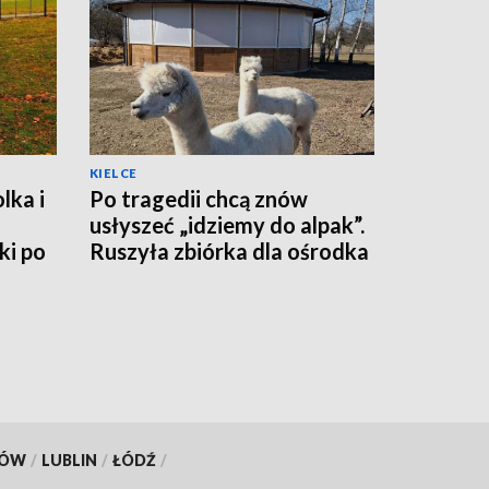
KIELCE
lka i
Po tragedii chcą znów
usłyszeć „idziemy do alpak”.
ki po
Ruszyła zbiórka dla ośrodka
w Niemienicach
KÓW
/
LUBLIN
/
ŁÓDŹ
/