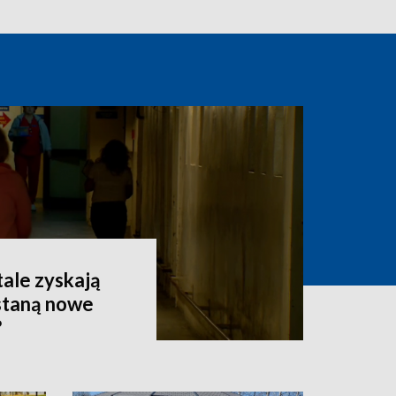
tale zyskają
staną nowe
?