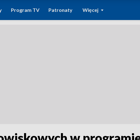
y
Program TV
Patronaty
Więcej
dowiskowych w programie