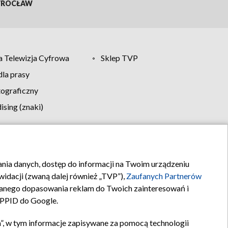
ROCŁAW
 Telewizja Cyfrowa
Sklep TVP
la prasy
tograficzny
sing (znaki)
klamy
Kontakt
rania danych, dostęp do informacji na Twoim urządzeniu
idacji (zwaną dalej również „TVP”),
Zaufanych Partnerów
anego dopasowania reklam do Twoich zainteresowań i
a PPID do Google.
”, w tym informacje zapisywane za pomocą technologii