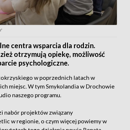
e”
ne centra wsparcia dla rodzin.
dzież otrzymują opiekę, możliwość
parcie psychologiczne.
tokrzyskiego w poprzednich latach w
ich miejsc. W tym Smykolandia w Drochowie
tudio naszego programu.
i nabór projektów związany
tlic w regionie, o czym więcej powiemy w
iorytetach tego działania powie Renata