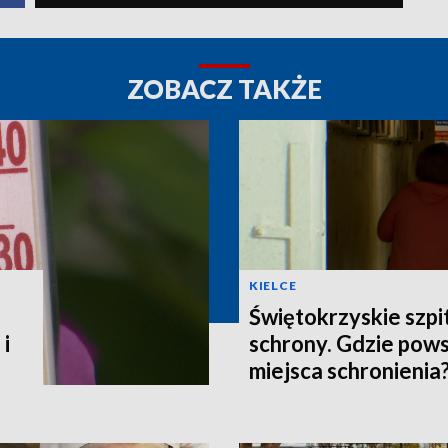
ZOBACZ TAKŻE
KIELCE
Świętokrzyskie szpi
 i
schrony. Gdzie pow
miejsca schronienia