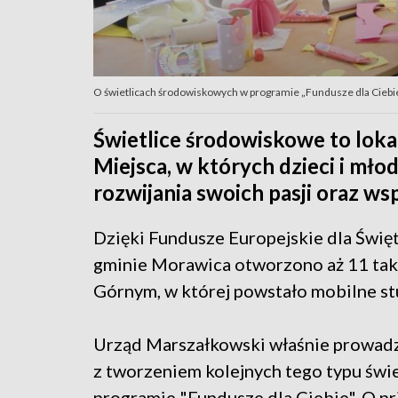
O świetlicach środowiskowych w programie „Fundusze dla Ciebi
Świetlice środowiskowe to lokal
Miejsca, w których dzieci i mło
rozwijania swoich pasji oraz ws
Dzięki Fundusze Europejskie dla Świę
gminie Morawica otworzono aż 11 tak
Górnym, w której powstało mobilne s
Urząd Marszałkowski właśnie prowadz
z tworzeniem kolejnych tego typu świe
programie "Fundusze dla Ciebie". O pr