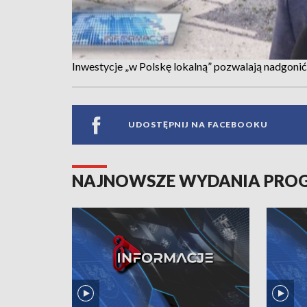
Inwestycje „w Polskę lokalną” pozwalają nadgonić z
UDOSTĘPNIJ NA FACEBOOKU
NAJNOWSZE WYDANIA PR