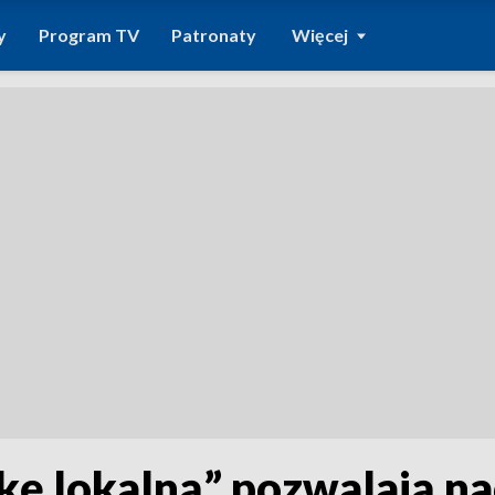
y
Program TV
Patronaty
Więcej
kę lokalną” pozwalają na