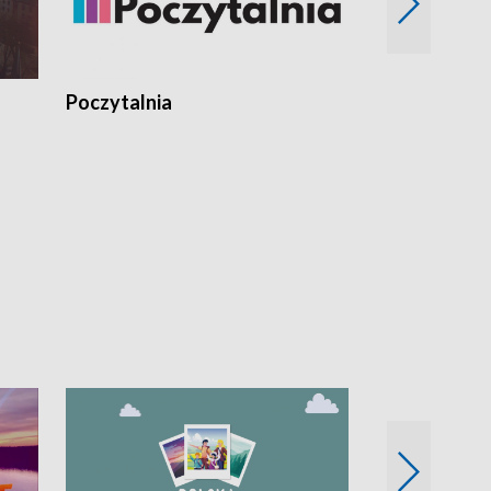
Poczytalnia
Koncerty TV