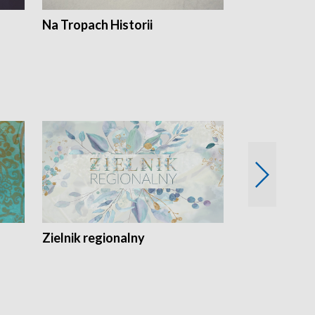
Na Tropach Historii
Szept ziemi
Zielnik regionalny
EkoLogiczni