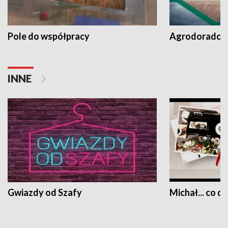
Pole do współpracy
Agrodoradcy 
INNE
Gwiazdy od Szafy
Michał... co dz