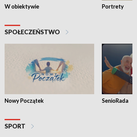
W obiektywie
Portrety
SPOŁECZEŃSTWO
Nowy Początek
SenioRada
SPORT