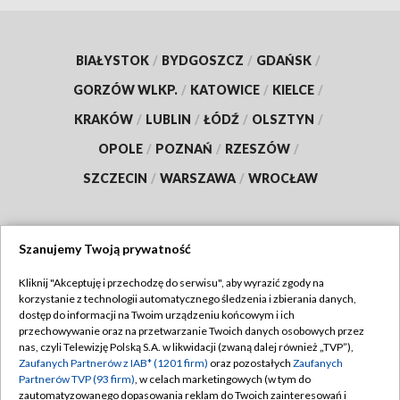
BIAŁYSTOK
/
BYDGOSZCZ
/
GDAŃSK
/
GORZÓW WLKP.
/
KATOWICE
/
KIELCE
/
KRAKÓW
/
LUBLIN
/
ŁÓDŹ
/
OLSZTYN
/
OPOLE
/
POZNAŃ
/
RZESZÓW
/
SZCZECIN
/
WARSZAWA
/
WROCŁAW
Szanujemy Twoją prywatność
Dołącz do nas:
Kliknij "Akceptuję i przechodzę do serwisu", aby wyrazić zgody na
korzystanie z technologii automatycznego śledzenia i zbierania danych,
TVP
dostęp do informacji na Twoim urządzeniu końcowym i ich
Abonament TVP
przechowywanie oraz na przetwarzanie Twoich danych osobowych przez
Regulamin TVP
nas, czyli Telewizję Polską S.A. w likwidacji (zwaną dalej również „TVP”),
Emisja w TVP
Zaufanych Partnerów z IAB* (1201 firm)
oraz pozostałych
Zaufanych
Polityka prywatności
Partnerów TVP (93 firm)
, w celach marketingowych (w tym do
Centrum informacji TVP
Moje zgody
zautomatyzowanego dopasowania reklam do Twoich zainteresowań i