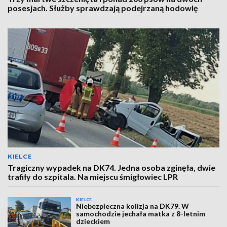
posesjach. Służby sprawdzają podejrzaną hodowlę
KIELCE
Tragiczny wypadek na DK74. Jedna osoba zginęła, dwie
trafiły do szpitala. Na miejscu śmigłowiec LPR
KIELCE
Niebezpieczna kolizja na DK79. W
samochodzie jechała matka z 8-letnim
dzieckiem