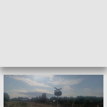
prostym odcinku drogi nie zastosował się do sygnalizacji
świetlnej. Wjeżdżając na przejazd kolejowy doprowadził do
zderzenia z pociągiem osobowym relacji Łódź Fabryczna -
Skarżysko-Kamienna, którym podróżowało trzech członków
obsługi i siedmiu pasażerów – poinformowała sierż. szt.
Marta Przygodzka z Komendy Powiatowej Policji w
Końskich.
Zarówno kierujący pojazdem, jak i osoby podróżujące
pociągiem nie odnieśli obrażeń. Uczestnicy zdarzenia byli
trzeźwi. Sprawca został ukarany mandatem w wysokości
4000 zł, otrzymał też 15 punktów karnych.