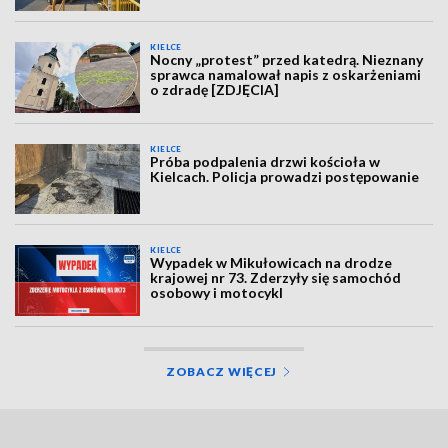
KIELCE
Nocny „protest” przed katedrą. Nieznany
sprawca namalował napis z oskarżeniami
o zdradę [ZDJĘCIA]
KIELCE
Próba podpalenia drzwi kościoła w
Kielcach. Policja prowadzi postępowanie
KIELCE
Wypadek w Mikułowicach na drodze
krajowej nr 73. Zderzyły się samochód
osobowy i motocykl
ZOBACZ WIĘCEJ