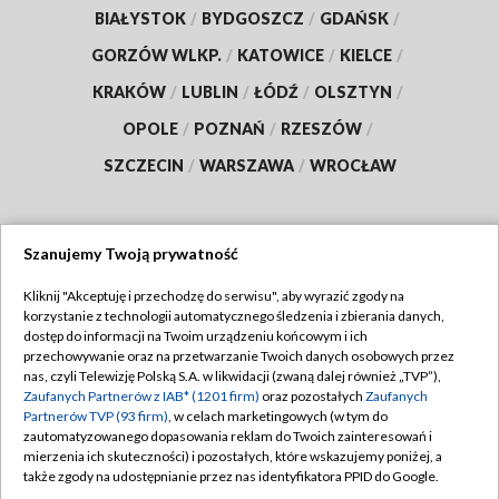
BIAŁYSTOK
/
BYDGOSZCZ
/
GDAŃSK
/
GORZÓW WLKP.
/
KATOWICE
/
KIELCE
/
KRAKÓW
/
LUBLIN
/
ŁÓDŹ
/
OLSZTYN
/
OPOLE
/
POZNAŃ
/
RZESZÓW
/
SZCZECIN
/
WARSZAWA
/
WROCŁAW
Szanujemy Twoją prywatność
Dołącz do nas:
Kliknij "Akceptuję i przechodzę do serwisu", aby wyrazić zgody na
korzystanie z technologii automatycznego śledzenia i zbierania danych,
TVP
dostęp do informacji na Twoim urządzeniu końcowym i ich
Abonament TVP
przechowywanie oraz na przetwarzanie Twoich danych osobowych przez
Regulamin TVP
nas, czyli Telewizję Polską S.A. w likwidacji (zwaną dalej również „TVP”),
Emisja w TVP
Polityka prywatności
Zaufanych Partnerów z IAB* (1201 firm)
oraz pozostałych
Zaufanych
Partnerów TVP (93 firm)
, w celach marketingowych (w tym do
Centrum informacji TVP
Moje zgody
zautomatyzowanego dopasowania reklam do Twoich zainteresowań i
mierzenia ich skuteczności) i pozostałych, które wskazujemy poniżej, a
Naziemna Telewizja Cyfrowa
Pomoc
także zgody na udostępnianie przez nas identyfikatora PPID do Google.