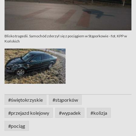
Blisko tragedii. Samochód zderzył się z pociągiem w Stąporkowie - fot. KPP w
Końskich
#świętokrzyskie
#stąporków
#przejazd kolejowy
#wypadek
#kolizja
#pociąg