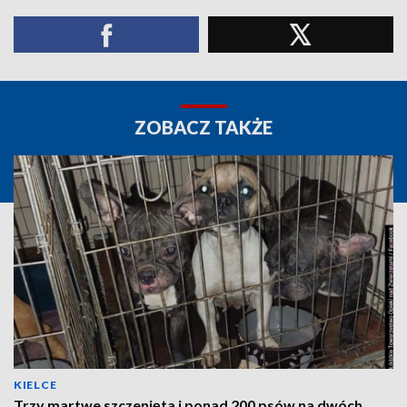
ZOBACZ TAKŻE
KIELCE
Trzy martwe szczenięta i ponad 200 psów na dwóch