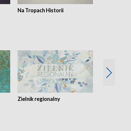
Na Tropach Historii
Szept ziemi
Zielnik regionalny
EkoLogiczni