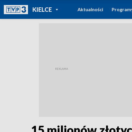
POWRÓT DO
KIELCE
Aktualności
Program
TVP REGIONY
15 milionów złotyc