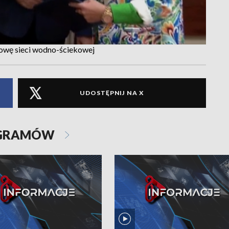
dowę sieci wodno-ściekowej
UDOSTĘPNIJ NA X
OGRAMÓW