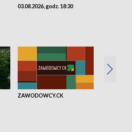
03.08.2026, godz. 18:30
02.08.2026, 
ZAWODOWCY.CK
Solidarni z U