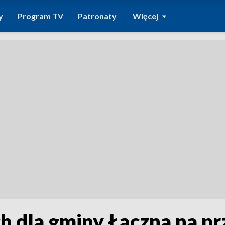
y
Program TV
Patronaty
Więcej
h dla gminy Łączna na p