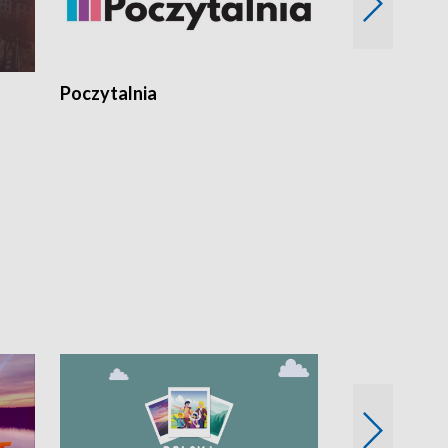
Poczytalnia
Koncerty TV