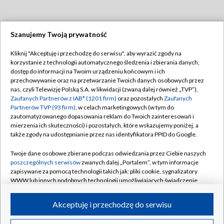
Szanujemy Twoją prywatność
Dołącz do nas:
Kliknij "Akceptuję i przechodzę do serwisu", aby wyrazić zgody na
korzystanie z technologii automatycznego śledzenia i zbierania danych,
TVP
dostęp do informacji na Twoim urządzeniu końcowym i ich
Abonament TVP
przechowywanie oraz na przetwarzanie Twoich danych osobowych przez
Regulamin TVP
nas, czyli Telewizję Polską S.A. w likwidacji (zwaną dalej również „TVP”),
Emisja w TVP
Polityka prywatności
Zaufanych Partnerów z IAB* (1201 firm)
oraz pozostałych
Zaufanych
Partnerów TVP (93 firm)
, w celach marketingowych (w tym do
Centrum informacji TVP
Moje zgody
zautomatyzowanego dopasowania reklam do Twoich zainteresowań i
mierzenia ich skuteczności) i pozostałych, które wskazujemy poniżej, a
Naziemna Telewizja Cyfrowa
Pomoc
także zgody na udostępnianie przez nas identyfikatora PPID do Google.
Sklep TVP
Biuro reklamy
Twoje dane osobowe zbierane podczas odwiedzania przez Ciebie naszych
Rada Programowa
Kontakt
poszczególnych serwisów
zwanych dalej „Portalem”, w tym informacje
zapisywane za pomocą technologii takich jak: pliki cookie, sygnalizatory
System NOS
WWW lub innych podobnych technologii umożliwiających świadczenie
dopasowanych i bezpiecznych usług, personalizację treści oraz reklam,
Informacje o nadawcy
Kanały
udostępnianie funkcji mediów społecznościowych oraz analizowanie
Akceptuję i przechodzę do serwisu
ruchu w Internecie.
Program dla prasy
©2026 Telewizja Polska S.A. w likwidacji