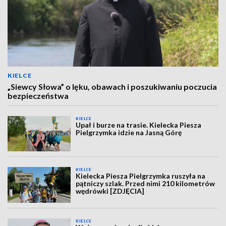
KIELCE
„Siewcy Słowa” o lęku, obawach i poszukiwaniu poczucia
bezpieczeństwa
KIELCE
Upał i burze na trasie. Kielecka Piesza
Pielgrzymka idzie na Jasną Górę
KIELCE
Kielecka Piesza Pielgrzymka ruszyła na
pątniczy szlak. Przed nimi 210 kilometrów
wędrówki [ZDJĘCIA]
KIELCE