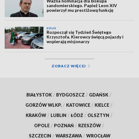
Ważna nominacja dla biskupa
sandomierskiego. Papież Leon XIV
powierzył mu prestiżową funkcję
KIELCE
Rozpoczął się Tydzień Świętego
Krzysztofa. Kierowcy święcą pojazdy i
wspierają misjonarzy
ZOBACZ WIĘCEJ
BIAŁYSTOK
/
BYDGOSZCZ
/
GDAŃSK
/
GORZÓW WLKP.
/
KATOWICE
/
KIELCE
/
KRAKÓW
/
LUBLIN
/
ŁÓDŹ
/
OLSZTYN
/
OPOLE
/
POZNAŃ
/
RZESZÓW
/
SZCZECIN
/
WARSZAWA
/
WROCŁAW