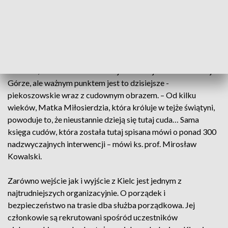
mówi Kinga, jedna uczestniczek pielgrzymki.
W środę trasa wiodła przez Piekoszów do Wiernej Rzeki.
Szlak pielgrzymki kieleckiej usłany jest maryjnymi
sanktuariami. Pątnicy mijają je w Wiślicy, Piotrkowicach,
Kielcach, Włoszczowie - celem jest rzecz jasna to na Jasnej
Górze, ale ważnym punktem jest to dzisiejsze -
piekoszowskie wraz z cudownym obrazem. – Od kilku
wieków, Matka Miłosierdzia, która króluje w tejże świątyni,
powoduje to, że nieustannie dzieją się tutaj cuda… Sama
księga cudów, która została tutaj spisana mówi o ponad 300
nadzwyczajnych interwencji – mówi ks. prof. Mirosław
Kowalski.
Zarówno wejście jak i wyjście z Kielc jest jednym z
najtrudniejszych organizacyjnie. O porządek i
bezpieczeństwo na trasie dba służba porządkowa. Jej
członkowie są rekrutowani spośród uczestników