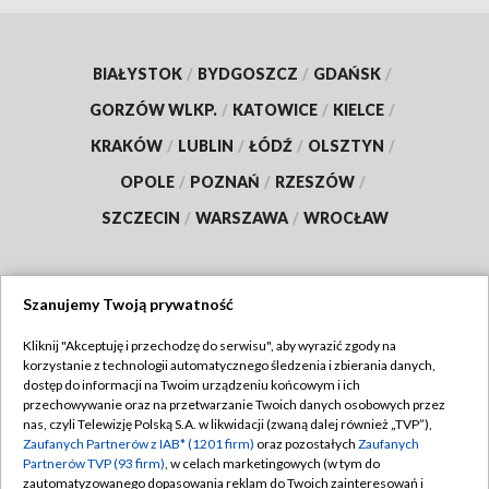
BIAŁYSTOK
/
BYDGOSZCZ
/
GDAŃSK
/
GORZÓW WLKP.
/
KATOWICE
/
KIELCE
/
KRAKÓW
/
LUBLIN
/
ŁÓDŹ
/
OLSZTYN
/
OPOLE
/
POZNAŃ
/
RZESZÓW
/
SZCZECIN
/
WARSZAWA
/
WROCŁAW
Szanujemy Twoją prywatność
Dołącz do nas:
Kliknij "Akceptuję i przechodzę do serwisu", aby wyrazić zgody na
korzystanie z technologii automatycznego śledzenia i zbierania danych,
TVP
dostęp do informacji na Twoim urządzeniu końcowym i ich
Abonament TVP
przechowywanie oraz na przetwarzanie Twoich danych osobowych przez
Regulamin TVP
nas, czyli Telewizję Polską S.A. w likwidacji (zwaną dalej również „TVP”),
Emisja w TVP
Zaufanych Partnerów z IAB* (1201 firm)
oraz pozostałych
Zaufanych
Polityka prywatności
Partnerów TVP (93 firm)
, w celach marketingowych (w tym do
Centrum informacji TVP
Moje zgody
zautomatyzowanego dopasowania reklam do Twoich zainteresowań i