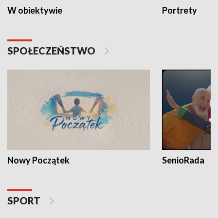
W obiektywie
Portrety
SPOŁECZEŃSTWO
Nowy Początek
SenioRada
SPORT