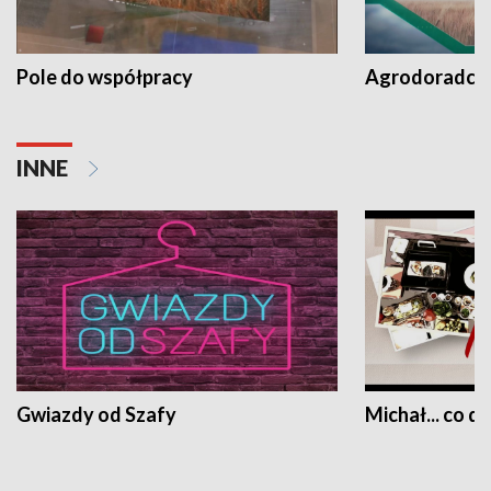
Pole do współpracy
Agrodoradcy 
INNE
Gwiazdy od Szafy
Michał... co dz