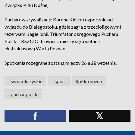
Związku Piłki Nożnej.
Pucharową rywalizację Korona Kielce rozpocznie od
wyjazdu do Białegostoku, gdzie zagra z trzecioligowymi
rezerwami Jagiellonii. Triumfator okręgowego Pucharu
Polski - KSZO Ostrowiec zmierzy się u siebie z
ekstraklasową Wartą Poznań.
Spotkania rozegrane zostaną między 26 a 28 września.
#świętokrzyskie
#sport
#piłka nożna
#puchar polski