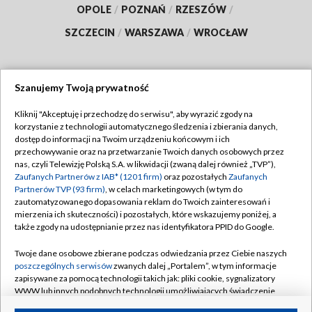
OPOLE
/
POZNAŃ
/
RZESZÓW
/
SZCZECIN
/
WARSZAWA
/
WROCŁAW
Szanujemy Twoją prywatność
Dołącz do nas:
Kliknij "Akceptuję i przechodzę do serwisu", aby wyrazić zgody na
korzystanie z technologii automatycznego śledzenia i zbierania danych,
TVP
dostęp do informacji na Twoim urządzeniu końcowym i ich
Abonament TVP
przechowywanie oraz na przetwarzanie Twoich danych osobowych przez
Regulamin TVP
nas, czyli Telewizję Polską S.A. w likwidacji (zwaną dalej również „TVP”),
Emisja w TVP
Polityka prywatności
Zaufanych Partnerów z IAB* (1201 firm)
oraz pozostałych
Zaufanych
Partnerów TVP (93 firm)
, w celach marketingowych (w tym do
Centrum informacji TVP
Moje zgody
zautomatyzowanego dopasowania reklam do Twoich zainteresowań i
mierzenia ich skuteczności) i pozostałych, które wskazujemy poniżej, a
Naziemna Telewizja Cyfrowa
Pomoc
także zgody na udostępnianie przez nas identyfikatora PPID do Google.
Sklep TVP
Biuro reklamy
Twoje dane osobowe zbierane podczas odwiedzania przez Ciebie naszych
Rada Programowa
Kontakt
poszczególnych serwisów
zwanych dalej „Portalem”, w tym informacje
zapisywane za pomocą technologii takich jak: pliki cookie, sygnalizatory
System NOS
WWW lub innych podobnych technologii umożliwiających świadczenie
dopasowanych i bezpiecznych usług, personalizację treści oraz reklam,
Informacje o nadawcy
Kanały