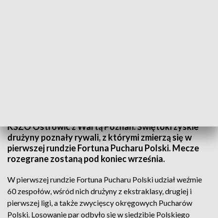
Świętokrzyskie drużyny poznały rywali w Pucharze Polski
Korona Kielce z rezerwami Jagiellonii Białystok, a
KSZO Ostrowic z Wartą Poznań. Świętokrzyskie
drużyny poznały rywali, z którymi zmierzą się w
pierwszej rundzie Fortuna Pucharu Polski. Mecze
rozegrane zostaną pod koniec września.
W pierwszej rundzie Fortuna Pucharu Polski udział weźmie
60 zespołów, wśród nich drużyny z ekstraklasy, drugiej i
pierwszej ligi, a także zwycięscy okręgowych Pucharów
Polski. Losowanie par odbyło się w siedzibie Polskiego