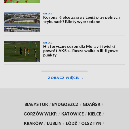
KIELCE
Korona Kielce zagra z Legią przy pełnych
trybunach? Bilety wyprzedane
KIELCE
Historyczny sezon dla Moravii i wielki
powrót AKS-u. Rusza walka o III-ligowe
punkty
ZOBACZ WIĘCEJ
BIAŁYSTOK
/
BYDGOSZCZ
/
GDAŃSK
/
GORZÓW WLKP.
/
KATOWICE
/
KIELCE
/
KRAKÓW
/
LUBLIN
/
ŁÓDŹ
/
OLSZTYN
/