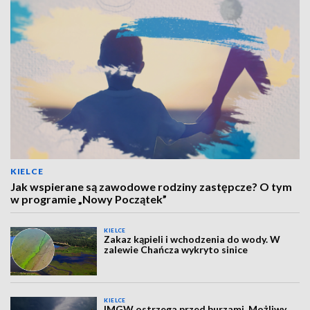
KIELCE
Jak wspierane są zawodowe rodziny zastępcze? O tym
w programie „Nowy Początek”
KIELCE
Zakaz kąpieli i wchodzenia do wody. W
zalewie Chańcza wykryto sinice
KIELCE
IMGW ostrzega przed burzami. Możliwy