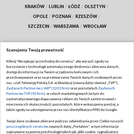
KRAKÓW
/
LUBLIN
/
ŁÓDŹ
/
OLSZTYN
/
OPOLE
/
POZNAŃ
/
RZESZÓW
/
SZCZECIN
/
WARSZAWA
/
WROCŁAW
Szanujemy Twoją prywatność
Dołącz do nas:
Kliknij "Akceptuję i przechodzę do serwisu", aby wyrazić zgody na
korzystanie z technologii automatycznego śledzenia i zbierania danych,
TVP
dostęp do informacji na Twoim urządzeniu końcowym i ich
Abonament TVP
przechowywanie oraz na przetwarzanie Twoich danych osobowych przez
Regulamin TVP
nas, czyli Telewizję Polską S.A. w likwidacji (zwaną dalej również „TVP”),
Emisja w TVP
Polityka prywatności
Zaufanych Partnerów z IAB* (1201 firm)
oraz pozostałych
Zaufanych
Partnerów TVP (93 firm)
, w celach marketingowych (w tym do
Centrum informacji TVP
Moje zgody
zautomatyzowanego dopasowania reklam do Twoich zainteresowań i
mierzenia ich skuteczności) i pozostałych, które wskazujemy poniżej, a
Naziemna Telewizja Cyfrowa
Pomoc
także zgody na udostępnianie przez nas identyfikatora PPID do Google.
Sklep TVP
Biuro reklamy
Twoje dane osobowe zbierane podczas odwiedzania przez Ciebie naszych
Rada Programowa
Kontakt
poszczególnych serwisów
zwanych dalej „Portalem”, w tym informacje
zapisywane za pomocą technologii takich jak: pliki cookie, sygnalizatory