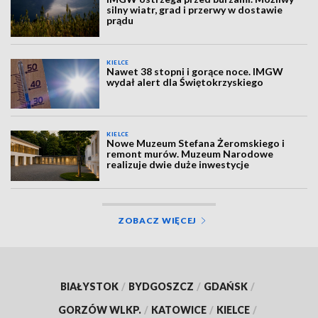
silny wiatr, grad i przerwy w dostawie
prądu
KIELCE
Nawet 38 stopni i gorące noce. IMGW
wydał alert dla Świętokrzyskiego
KIELCE
Nowe Muzeum Stefana Żeromskiego i
remont murów. Muzeum Narodowe
realizuje dwie duże inwestycje
ZOBACZ WIĘCEJ
BIAŁYSTOK
/
BYDGOSZCZ
/
GDAŃSK
/
GORZÓW WLKP.
/
KATOWICE
/
KIELCE
/