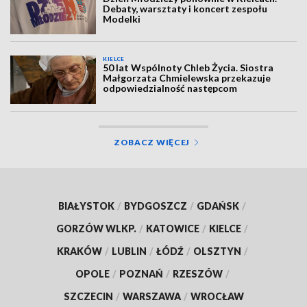
Debaty, warsztaty i koncert zespołu
Modelki
KIELCE
50 lat Wspólnoty Chleb Życia. Siostra
Małgorzata Chmielewska przekazuje
odpowiedzialność następcom
ZOBACZ WIĘCEJ
BIAŁYSTOK
/
BYDGOSZCZ
/
GDAŃSK
/
GORZÓW WLKP.
/
KATOWICE
/
KIELCE
/
KRAKÓW
/
LUBLIN
/
ŁÓDŹ
/
OLSZTYN
/
OPOLE
/
POZNAŃ
/
RZESZÓW
/
SZCZECIN
/
WARSZAWA
/
WROCŁAW