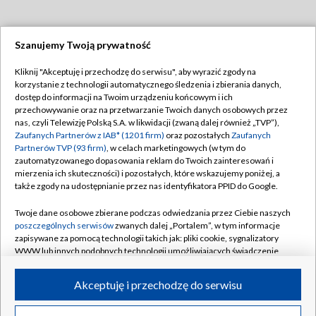
Szanujemy Twoją prywatność
Dołącz do nas:
Kliknij "Akceptuję i przechodzę do serwisu", aby wyrazić zgody na
korzystanie z technologii automatycznego śledzenia i zbierania danych,
TVP
dostęp do informacji na Twoim urządzeniu końcowym i ich
Abonament TVP
przechowywanie oraz na przetwarzanie Twoich danych osobowych przez
Regulamin TVP
nas, czyli Telewizję Polską S.A. w likwidacji (zwaną dalej również „TVP”),
Emisja w TVP
Polityka prywatności
Zaufanych Partnerów z IAB* (1201 firm)
oraz pozostałych
Zaufanych
Partnerów TVP (93 firm)
, w celach marketingowych (w tym do
Centrum informacji TVP
Moje zgody
zautomatyzowanego dopasowania reklam do Twoich zainteresowań i
mierzenia ich skuteczności) i pozostałych, które wskazujemy poniżej, a
Naziemna Telewizja Cyfrowa
Pomoc
także zgody na udostępnianie przez nas identyfikatora PPID do Google.
Sklep TVP
Biuro reklamy
Twoje dane osobowe zbierane podczas odwiedzania przez Ciebie naszych
Rada Programowa
Kontakt
poszczególnych serwisów
zwanych dalej „Portalem”, w tym informacje
zapisywane za pomocą technologii takich jak: pliki cookie, sygnalizatory
System NOS
WWW lub innych podobnych technologii umożliwiających świadczenie
dopasowanych i bezpiecznych usług, personalizację treści oraz reklam,
Informacje o nadawcy
Kanały
udostępnianie funkcji mediów społecznościowych oraz analizowanie
Akceptuję i przechodzę do serwisu
ruchu w Internecie.
Program dla prasy
©2026 Telewizja Polska S.A. w likwidacji
Biuro Reklamy
Twoje dane osobowe zbierane podczas odwiedzania przez Ciebie