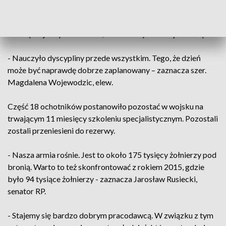
Przysięgę wojskową złożyło ponad stu ochotników. Jak
mówią wojsko pokazało im, że można żyć inaczej niż dotąd.
- Nauczyło dyscypliny przede wszystkim. Tego, że dzień
może być naprawdę dobrze zaplanowany – zaznacza szer.
Magdalena Wojewodzic, elew.
Część 18 ochotników postanowiło pozostać w wojsku na
trwającym 11 miesięcy szkoleniu specjalistycznym. Pozostali
zostali przeniesieni do rezerwy.
- Nasza armia rośnie. Jest to około 175 tysięcy żołnierzy pod
bronią. Warto to też skonfrontować z rokiem 2015, gdzie
było 94 tysiące żołnierzy - zaznacza Jarosław Rusiecki,
senator RP.
- Stajemy się bardzo dobrym pracodawcą. W związku z tym