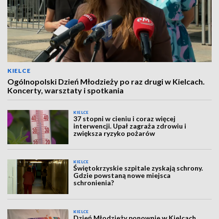
KIELCE
Ogólnopolski Dzień Młodzieży po raz drugi w Kielcach.
Koncerty, warsztaty i spotkania
KIELCE
37 stopni w cieniu i coraz więcej
interwencji. Upał zagraża zdrowiu i
zwiększa ryzyko pożarów
KIELCE
Świętokrzyskie szpitale zyskają schrony.
Gdzie powstaną nowe miejsca
schronienia?
KIELCE
Dzień Młodzieży ponownie w Kielcach.