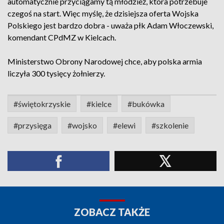
automatycznie przyciągamy tą młodzież, która potrzebuje
czegoś na start. Więc myślę, że dzisiejsza oferta Wojska
Polskiego jest bardzo dobra - uważa płk Adam Włoczewski,
komendant CPdMZ w Kielcach.
Ministerstwo Obrony Narodowej chce, aby polska armia
liczyła 300 tysięcy żołnierzy.
#świętokrzyskie
#kielce
#bukówka
#przysięga
#wojsko
#elewi
#szkolenie
ZOBACZ TAKŻE