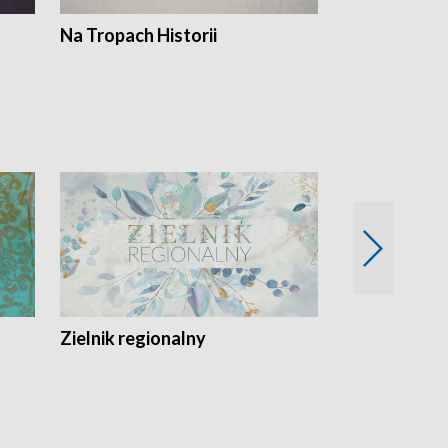
Na Tropach Historii
Szept ziemi
Zielnik regionalny
EkoLogiczni