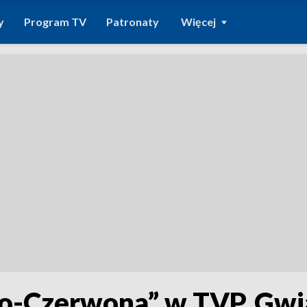
y
Program TV
Patronaty
Więcej
ało-Czerwona” w TVP. Gw