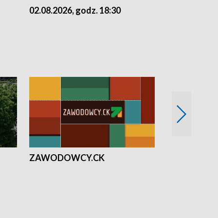
02.08.2026, godz. 18:30
01.08.2026, 
ZAWODOWCY.CK
Solidarni z U