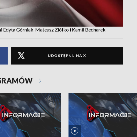
i Edyta Górniak, Mateusz Ziółko i Kamil Bednarek
UDOSTĘPNIJ NA X
OGRAMÓW