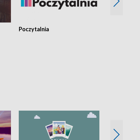
Poczytalnia
Koncerty TV