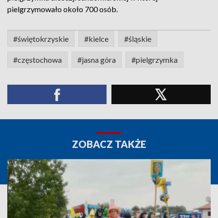
pielgrzymowało około 700 osób.
#świętokrzyskie
#kielce
#śląskie
#częstochowa
#jasna góra
#pielgrzymka
ZOBACZ TAKŻE