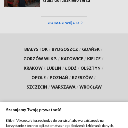
trafia do ludzkiego serca
ZOBACZ WIĘCEJ
BIAŁYSTOK
/
BYDGOSZCZ
/
GDAŃSK
/
GORZÓW WLKP.
/
KATOWICE
/
KIELCE
/
KRAKÓW
/
LUBLIN
/
ŁÓDŹ
/
OLSZTYN
/
OPOLE
/
POZNAŃ
/
RZESZÓW
/
SZCZECIN
/
WARSZAWA
/
WROCŁAW
Szanujemy Twoją prywatność
Dołącz do nas:
Kliknij "Akceptuję i przechodzę do serwisu", aby wyrazić zgody na
korzystanie z technologii automatycznego śledzenia i zbierania danych,
TVP