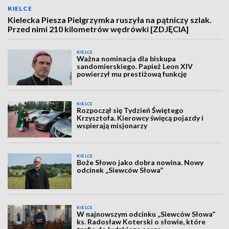
KIELCE
Kielecka Piesza Pielgrzymka ruszyła na pątniczy szlak.
Przed nimi 210 kilometrów wędrówki [ZDJĘCIA]
KIELCE
Ważna nominacja dla biskupa
sandomierskiego. Papież Leon XIV
powierzył mu prestiżową funkcję
KIELCE
Rozpoczął się Tydzień Świętego
Krzysztofa. Kierowcy święcą pojazdy i
wspierają misjonarzy
KIELCE
Boże Słowo jako dobra nowina. Nowy
odcinek „Siewców Słowa”
KIELCE
W najnowszym odcinku „Siewców Słowa”
ks. Radosław Koterski o słowie, które