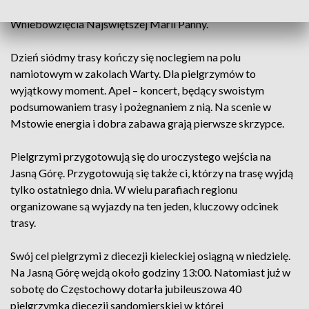
kolumn zmierzających na uroczystości święta
Wniebowzięcia Najświętszej Marii Panny.
Dzień siódmy trasy kończy się noclegiem na polu
namiotowym w zakolach Warty. Dla pielgrzymów to
wyjątkowy moment. Apel – koncert, będący swoistym
podsumowaniem trasy i pożegnaniem z nią. Na scenie w
Mstowie energia i dobra zabawa grają pierwsze skrzypce.
Pielgrzymi przygotowują się do uroczystego wejścia na
Jasną Górę. Przygotowują się także ci, którzy na trasę wyjdą
tylko ostatniego dnia. W wielu parafiach regionu
organizowane są wyjazdy na ten jeden, kluczowy odcinek
trasy.
Swój cel pielgrzymi z diecezji kieleckiej osiągną w niedzielę.
Na Jasną Górę wejdą około godziny 13:00. Natomiast już w
sobotę do Częstochowy dotarła jubileuszowa 40
pielgrzymka diecezji sandomierskiej w której