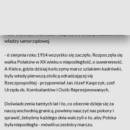
Zwieńczeniem marszu były uroczystości, które odbyły się na
Placu Wolności w Kielcach. Przed pomnikiem tego, który
walczył o niepodległość Polski - marszałka Józefa
Piłsudskiego. Wzięli w nich udział między innymi ministrowie
Piotr Wawrzyk i Jan Józef Kasprzyk, a także przedstawiciele
władzy samorządowej.
- 6 sierpnia roku 1914 wszystko się zaczęło. Rozpoczęła się
walka Polaków w XX wieku o niepodległość, o suwerenność.
A Kielce, gdzie dzisiaj kończymy marsz szlakiem kadrówki,
były wtedy pierwszą stolicą odradzającej się
Rzeczpospolitej - przypomniał Jan Józef Kasprzyk, szef
Urzędu ds. Kombatantów i Osób Represjonowanych.
Doświadczenia tamtych lat i to, co obecnie dzieje się za
naszą wschodnią granicą, powinny nauczyć nas pokory i
sprawić, żebyśmy każdego dnia walczyli o to, aby Polska
była niepodległa - mówili uczestnicy marszu.