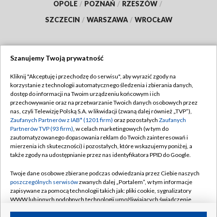
OPOLE
/
POZNAŃ
/
RZESZÓW
/
SZCZECIN
/
WARSZAWA
/
WROCŁAW
Szanujemy Twoją prywatność
Dołącz do nas:
Kliknij "Akceptuję i przechodzę do serwisu", aby wyrazić zgody na
korzystanie z technologii automatycznego śledzenia i zbierania danych,
TVP
dostęp do informacji na Twoim urządzeniu końcowym i ich
Abonament TVP
przechowywanie oraz na przetwarzanie Twoich danych osobowych przez
Regulamin TVP
nas, czyli Telewizję Polską S.A. w likwidacji (zwaną dalej również „TVP”),
Emisja w TVP
Polityka prywatności
Zaufanych Partnerów z IAB* (1201 firm)
oraz pozostałych
Zaufanych
Partnerów TVP (93 firm)
, w celach marketingowych (w tym do
Centrum informacji TVP
Moje zgody
zautomatyzowanego dopasowania reklam do Twoich zainteresowań i
mierzenia ich skuteczności) i pozostałych, które wskazujemy poniżej, a
Naziemna Telewizja Cyfrowa
Pomoc
także zgody na udostępnianie przez nas identyfikatora PPID do Google.
Sklep TVP
Biuro reklamy
Twoje dane osobowe zbierane podczas odwiedzania przez Ciebie naszych
Rada Programowa
Kontakt
poszczególnych serwisów
zwanych dalej „Portalem”, w tym informacje
zapisywane za pomocą technologii takich jak: pliki cookie, sygnalizatory
System NOS
WWW lub innych podobnych technologii umożliwiających świadczenie
dopasowanych i bezpiecznych usług, personalizację treści oraz reklam,
Informacje o nadawcy
Kanały
udostępnianie funkcji mediów społecznościowych oraz analizowanie