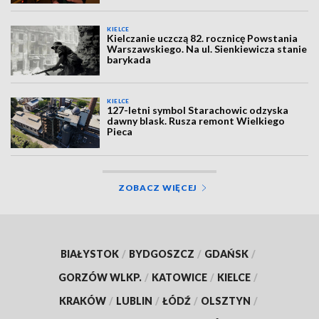
KIELCE
Kielczanie uczczą 82. rocznicę Powstania
Warszawskiego. Na ul. Sienkiewicza stanie
barykada
KIELCE
127-letni symbol Starachowic odzyska
dawny blask. Rusza remont Wielkiego
Pieca
ZOBACZ WIĘCEJ
BIAŁYSTOK
/
BYDGOSZCZ
/
GDAŃSK
/
GORZÓW WLKP.
/
KATOWICE
/
KIELCE
/
KRAKÓW
/
LUBLIN
/
ŁÓDŹ
/
OLSZTYN
/