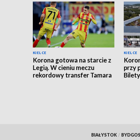
KIELCE
KIELCE
Korona gotowa na starcie z
Koron
Legią. W cieniu meczu
przy 
rekordowy transfer Tamara
Bilet
Svetlina
BIAŁYSTOK
/
BYDGO