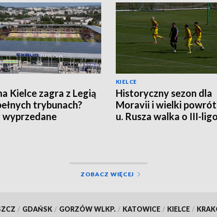
KIELCE
a Kielce zagra z Legią
Historyczny sezon dla
pełnych trybunach?
Moravii i wielki powró
y wyprzedane
u. Rusza walka o III-li
punkty
ZOBACZ WIĘCEJ
SZCZ
/
GDAŃSK
/
GORZÓW WLKP.
/
KATOWICE
/
KIELCE
/
KRA