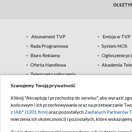
OLSZTY
Abonament TVP
Emisja w TVP
Rada Programowa
System NOS
Biuro Reklamy
Ogłoszenie pr
Oferta Handlowa
Akademia Tele
Telegazeta ogłoszenia
Szanujemy Twoją prywatność
Regulamin TVP
Kliknij "Akceptuję i przechodzę do serwisu", aby wyrazić zg
końcowym i ich przechowywanie oraz na przetwarzanie Twoich
z IAB* (1201 firm)
oraz pozostałych
Zaufanych Partnerów T
mierzenia ich skuteczności) i pozostałych, które wskazujemy
Twoje dane osobowe zbierane podczas odwiedzania przez 