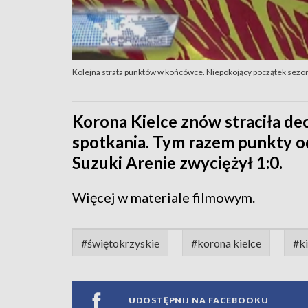
Kolejna strata punktów w końcówce. Niepokojący początek sez
Korona Kielce znów straciła d
spotkania. Tym razem punkty od
Suzuki Arenie zwyciężył 1:0.
Więcej w materiale filmowym.
#świętokrzyskie
#korona kielce
#ki
UDOSTĘPNIJ NA FACEBOOKU