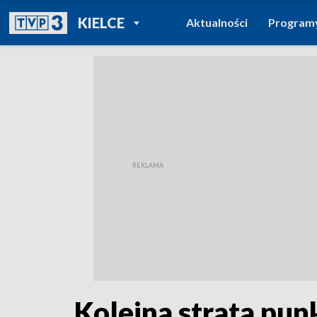
POWRÓT DO
KIELCE
Aktualności
Program
TVP REGIONY
Kolejna strata pu