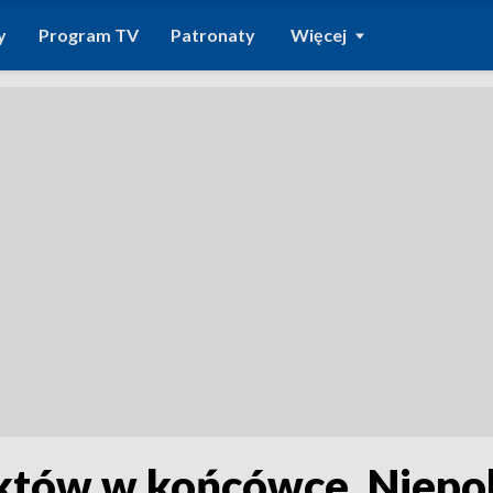
y
Program TV
Patronaty
Więcej
nktów w końcówce. Niepo