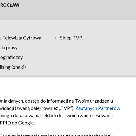
ROCŁAW
 Telewizja Cyfrowa
Sklep TVP
la prasy
tograficzny
sing (znaki)
klamy
Kontakt
rania danych, dostęp do informacji na Twoim urządzeniu
idacji (zwaną dalej również „TVP”),
Zaufanych Partnerów
anego dopasowania reklam do Twoich zainteresowań i
a PPID do Google.
”, w tym informacje zapisywane za pomocą technologii