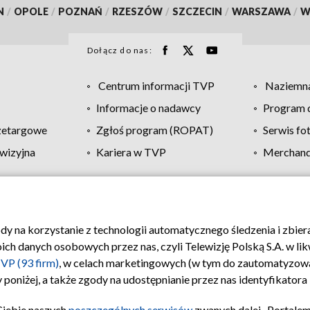
N
/
OPOLE
/
POZNAŃ
/
RZESZÓW
/
SZCZECIN
/
WARSZAWA
/
W
Dołącz do nas:
Centrum informacji TVP
Naziemna
Informacje o nadawcy
Program d
zetargowe
Zgłoś program (ROPAT)
Serwis fo
wizyjna
Kariera w TVP
Merchandi
Polityka prywatności
Moje zgody
Pomoc
Biuro re
ody na korzystanie z technologii automatycznego śledzenia i zbie
 danych osobowych przez nas, czyli Telewizję Polską S.A. w likw
VP (93 firm)
, w celach marketingowych (w tym do zautomatyzow
 poniżej, a także zgody na udostępnianie przez nas identyfikator
Ciebie naszych
poszczególnych serwisów
zwanych dalej „Portalem