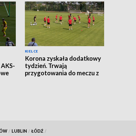
KIELCE
Korona zyskała dodatkowy
t AKS-
tydzień. Trwają
gowe
przygotowania do meczu z
Legią Warszawa
KÓW
/
LUBLIN
/
ŁÓDŹ
/