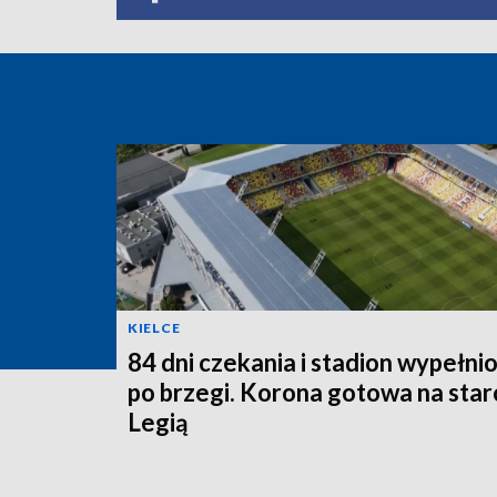
KIELCE
84 dni czekania i stadion wypełni
po brzegi. Korona gotowa na starc
Legią