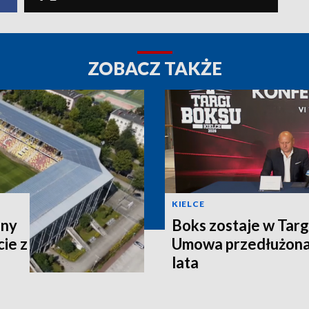
ZOBACZ TAKŻE
KIELCE
ony
Boks zostaje w Targ
ie z
Umowa przedłużona 
lata