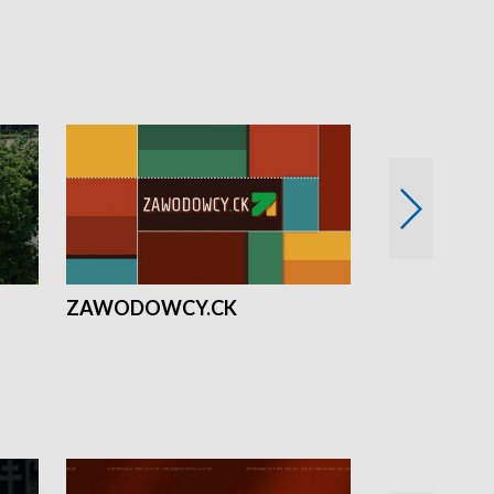
ZAWODOWCY.CK
Solidarni z U