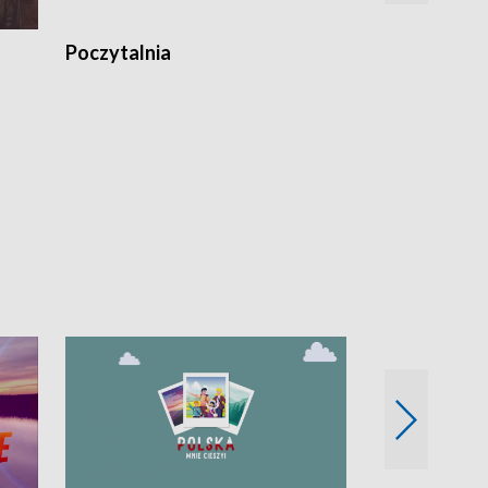
Poczytalnia
Koncerty TV