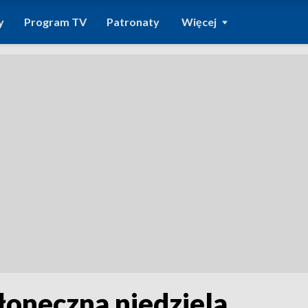
y
Program TV
Patronaty
Więcej
słoneczna niedziela