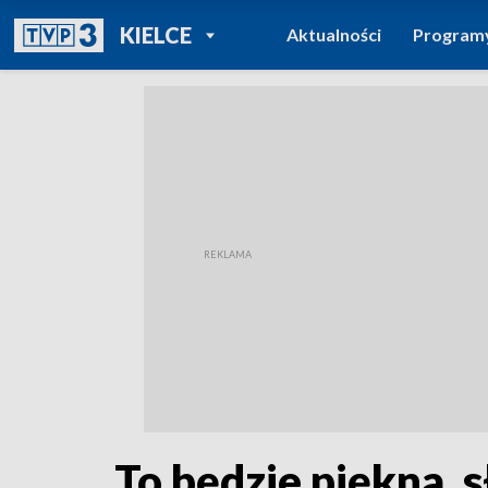
POWRÓT DO
KIELCE
Aktualności
Program
TVP REGIONY
To będzie piękna, 