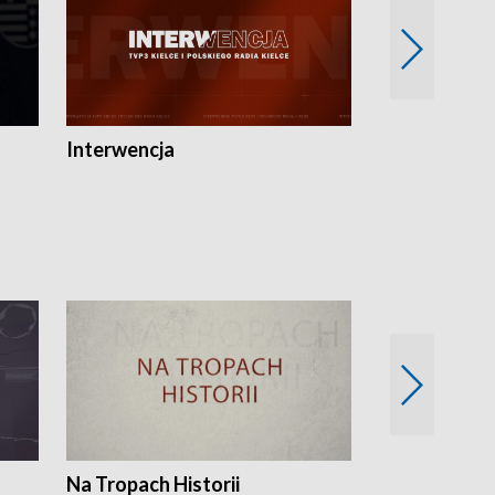
Interwencja
Fakty i Opin
Na Tropach Historii
Szept ziemi