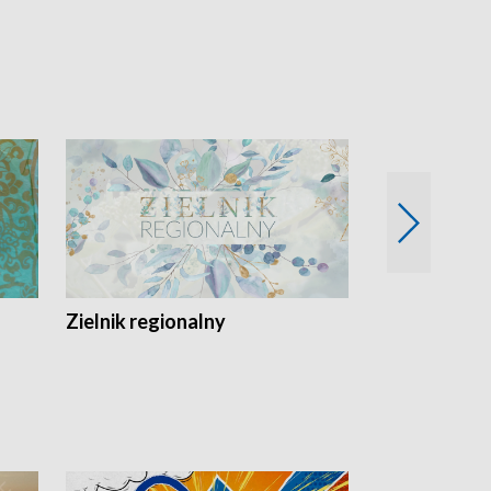
Zielnik regionalny
EkoLogiczni