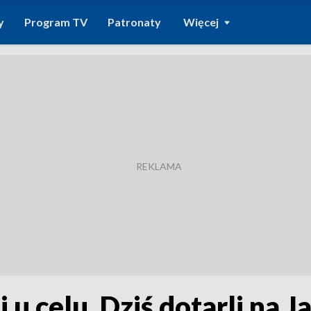
y
Program TV
Patronaty
Więcej
 u celu. Dziś dotarli na 