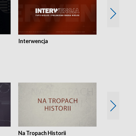
Interwencja
Fakty i Opin
Na Tropach Historii
Szept ziemi