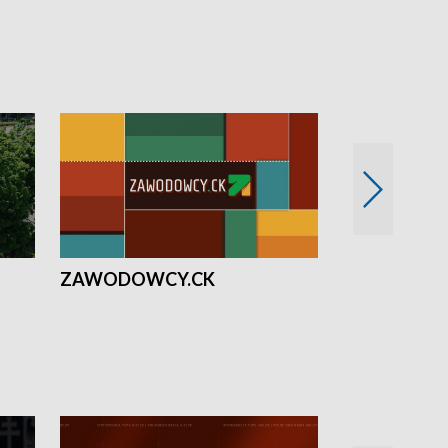
ZAWODOWCY.CK
Solidarni z U