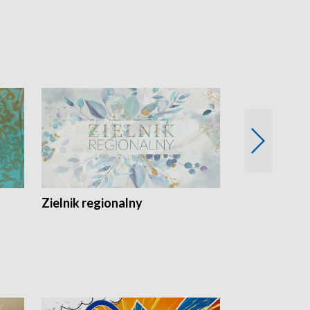
Zielnik regionalny
EkoLogiczni