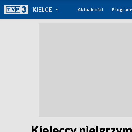
POWRÓT DO
KIELCE
Aktualności
Program
TVP REGIONY
Kieleccy pielgrzymi