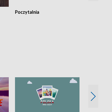
Poczytalnia
Koncerty TV