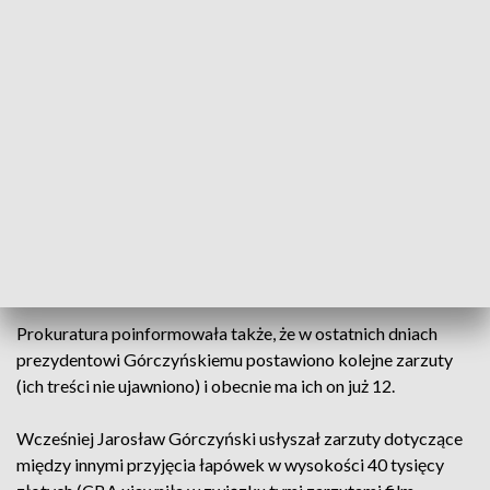
upływał 20 sierpnia. Jak się dowiedzieliśmy, sąd przystał na
to i zdecydował, że Jarosław Górczyński pozostanie w
areszcie do 19 października.
- Argumentowaliśmy, że na dalszym etapie śledztwa będzie
konieczne wykonanie szeregu czynności dowodowych z
osobami, które znały lub znają podejrzanego i z racji
zajmowanej przez niego funkcji jedynie izolacja na czas tych
czynności gwarantuje właściwe ich przeprowadzenie -
powiedział Tomasz Tadla, szef oddziału zamiejscowego
Prokuratury Krajowej w Katowicach.
Prokuratura poinformowała także, że w ostatnich dniach
prezydentowi Górczyńskiemu postawiono kolejne zarzuty
(ich treści nie ujawniono) i obecnie ma ich on już 12.
Wcześniej Jarosław Górczyński usłyszał zarzuty dotyczące
między innymi przyjęcia łapówek w wysokości 40 tysięcy