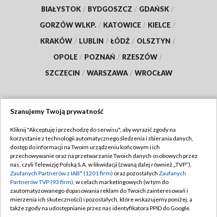
BIAŁYSTOK
/
BYDGOSZCZ
/
GDAŃSK
/
GORZÓW WLKP.
/
KATOWICE
/
KIELCE
/
KRAKÓW
/
LUBLIN
/
ŁÓDŹ
/
OLSZTYN
/
OPOLE
/
POZNAŃ
/
RZESZÓW
/
SZCZECIN
/
WARSZAWA
/
WROCŁAW
Szanujemy Twoją prywatność
Dołącz do nas:
Kliknij "Akceptuję i przechodzę do serwisu", aby wyrazić zgody na
korzystanie z technologii automatycznego śledzenia i zbierania danych,
TVP
dostęp do informacji na Twoim urządzeniu końcowym i ich
Abonament TVP
przechowywanie oraz na przetwarzanie Twoich danych osobowych przez
Regulamin TVP
nas, czyli Telewizję Polską S.A. w likwidacji (zwaną dalej również „TVP”),
Emisja w TVP
Polityka prywatności
Zaufanych Partnerów z IAB* (1201 firm)
oraz pozostałych
Zaufanych
Partnerów TVP (93 firm)
, w celach marketingowych (w tym do
Centrum informacji TVP
Moje zgody
zautomatyzowanego dopasowania reklam do Twoich zainteresowań i
mierzenia ich skuteczności) i pozostałych, które wskazujemy poniżej, a
Naziemna Telewizja Cyfrowa
Pomoc
także zgody na udostępnianie przez nas identyfikatora PPID do Google.