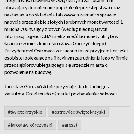
złotych (CBA ujawniła w związku tymi zarzutami film
obrazujący domniemane popełnienie przestępstwa) oraz
nakłaniania do składania fałszywych zeznań w sprawie
nabycia przez siebie złotych i srebrnych monet wartości 1
miliona 700 tysięcy złotych (według nieoficjalnych
informacji, agenci CBA mieli znaleźć te monety ukryte w
łazience w mieszkaniu Jarosława Górczyńskiego).
Prezydentowi Ostrowca zarzucono także przyjęcie korzyści
osobistej polegające na fikcyjnym zatrudnieniu jego w firmie
przedsiębiorcy ubiegającego się urzędzie miasta o
pozwolenie na budowę.
Jarosław Górczyński nie przyznaje się do żadnego z
zarzutów. Grozi mu do ośmiu lat pozbawienia wolności.
#świętokrzyskie
#ostrowiec świętokrzyski
#jarosłąw górczyński
#areszt