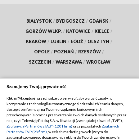
BIAŁYSTOK
/
BYDGOSZCZ
/
GDAŃSK
/
GORZÓW WLKP.
/
KATOWICE
/
KIELCE
/
KRAKÓW
/
LUBLIN
/
ŁÓDŹ
/
OLSZTYN
/
OPOLE
/
POZNAŃ
/
RZESZÓW
/
SZCZECIN
/
WARSZAWA
/
WROCŁAW
Szanujemy Twoją prywatność
Dołącz do nas:
Kliknij "Akceptuję i przechodzę do serwisu", aby wyrazić zgody na
korzystanie z technologii automatycznego śledzenia i zbierania danych,
TVP
dostęp do informacji na Twoim urządzeniu końcowym i ich
Abonament TVP
przechowywanie oraz na przetwarzanie Twoich danych osobowych przez
Regulamin TVP
nas, czyli Telewizję Polską S.A. w likwidacji (zwaną dalej również „TVP”),
Emisja w TVP
Zaufanych Partnerów z IAB* (1201 firm)
oraz pozostałych
Zaufanych
Polityka prywatności
Partnerów TVP (93 firm)
, w celach marketingowych (w tym do
Centrum informacji TVP
Moje zgody
zautomatyzowanego dopasowania reklam do Twoich zainteresowań i