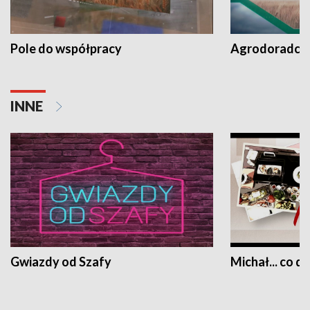
Pole do współpracy
Agrodoradcy 
INNE
Gwiazdy od Szafy
Michał... co dz