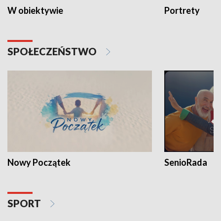
W obiektywie
Portrety
SPOŁECZEŃSTWO
Nowy Początek
SenioRada
SPORT