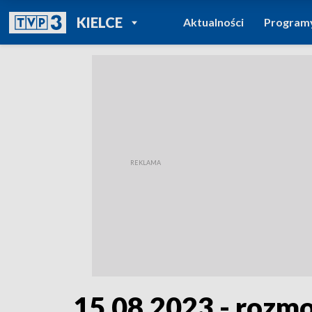
POWRÓT DO
KIELCE
Aktualności
Program
TVP REGIONY
15.08.2023 - roz