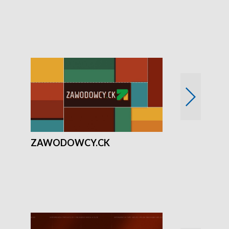
Solidarni z U
ZAWODOWCY.CK