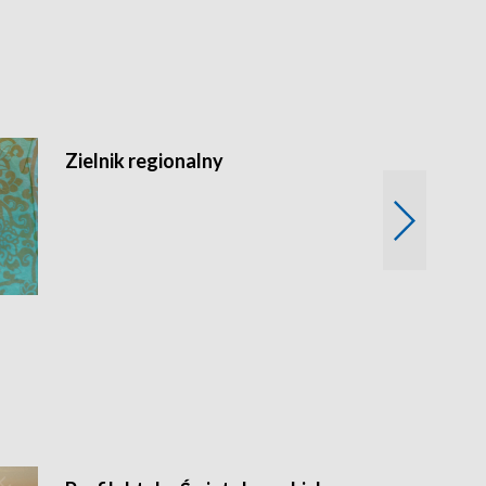
Zielnik regionalny
EkoLogiczni