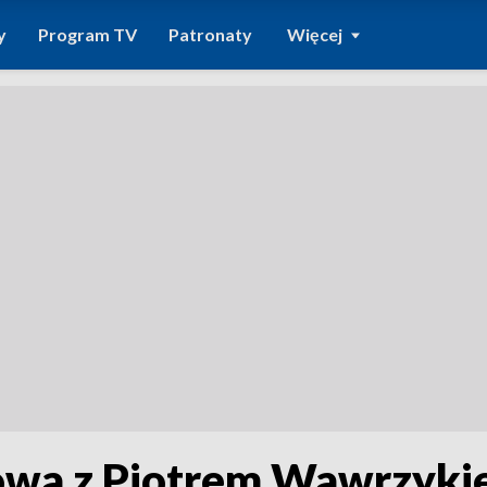
y
Program TV
Patronaty
Więcej
mowa z Piotrem Wawrzyk