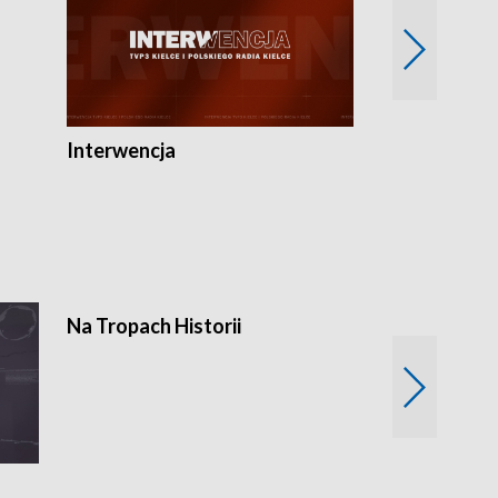
Interwencja
Fakty i Opin
Na Tropach Historii
Szept ziemi