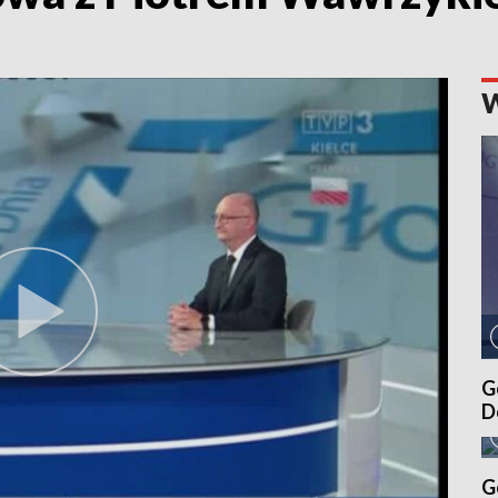
G
D
G