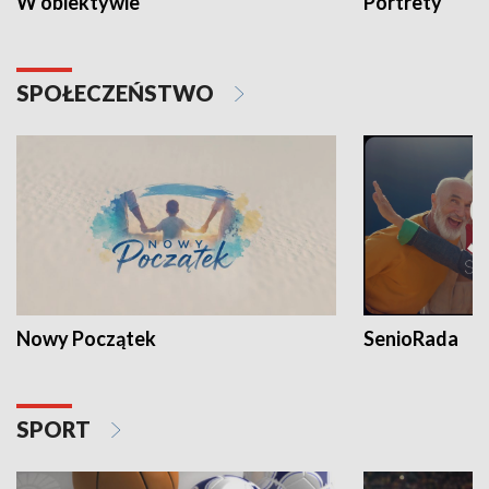
W obiektywie
Portrety
SPOŁECZEŃSTWO
Nowy Początek
SenioRada
SPORT