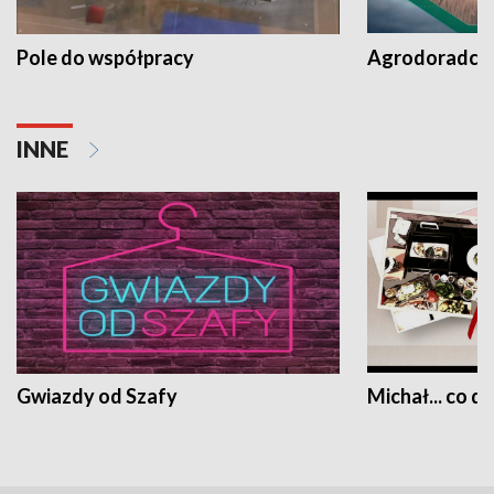
Pole do współpracy
Agrodoradcy 
INNE
Gwiazdy od Szafy
Michał... co dz