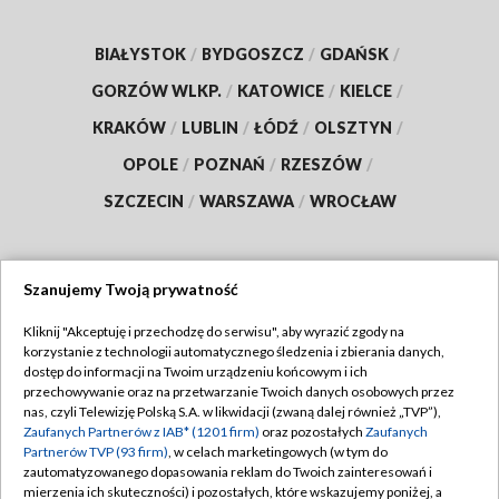
BIAŁYSTOK
/
BYDGOSZCZ
/
GDAŃSK
/
GORZÓW WLKP.
/
KATOWICE
/
KIELCE
/
KRAKÓW
/
LUBLIN
/
ŁÓDŹ
/
OLSZTYN
/
OPOLE
/
POZNAŃ
/
RZESZÓW
/
SZCZECIN
/
WARSZAWA
/
WROCŁAW
Szanujemy Twoją prywatność
Dołącz do nas:
Kliknij "Akceptuję i przechodzę do serwisu", aby wyrazić zgody na
korzystanie z technologii automatycznego śledzenia i zbierania danych,
TVP
dostęp do informacji na Twoim urządzeniu końcowym i ich
Abonament TVP
przechowywanie oraz na przetwarzanie Twoich danych osobowych przez
Regulamin TVP
nas, czyli Telewizję Polską S.A. w likwidacji (zwaną dalej również „TVP”),
Emisja w TVP
Zaufanych Partnerów z IAB* (1201 firm)
oraz pozostałych
Zaufanych
Polityka prywatności
Partnerów TVP (93 firm)
, w celach marketingowych (w tym do
Centrum informacji TVP
Moje zgody
zautomatyzowanego dopasowania reklam do Twoich zainteresowań i
mierzenia ich skuteczności) i pozostałych, które wskazujemy poniżej, a