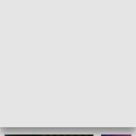
Informator kulturalny
Drzwi do kult
TECHNIKA I MOTORYZACJA
WYPOCZYNEK I REKREACJA