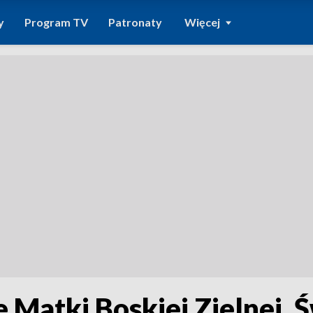
y
Program TV
Patronaty
Więcej
e Matki Boskiej Zielnej.