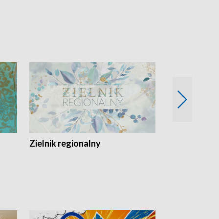
Zielnik regionalny
EkoLogiczni