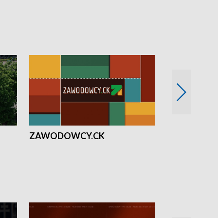
ZAWODOWCY.CK
Solidarni z U