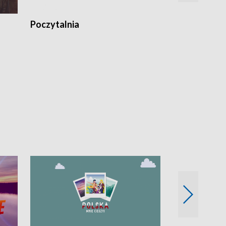
Poczytalnia
Koncerty TV