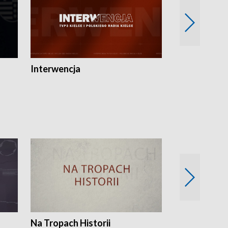
Interwencja
Fakty i Opin
Na Tropach Historii
Szept ziemi