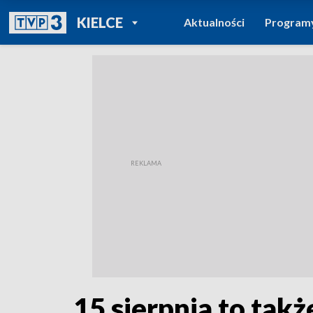
POWRÓT DO
KIELCE
Aktualności
Program
TVP REGIONY
15 sierpnia to takż