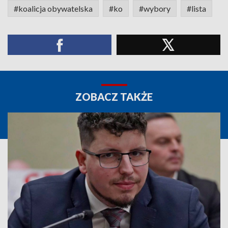
#koalicja obywatelska
#ko
#wybory
#lista
ZOBACZ TAKŻE