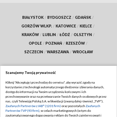
BIAŁYSTOK
/
BYDGOSZCZ
/
GDAŃSK
/
GORZÓW WLKP.
/
KATOWICE
/
KIELCE
/
KRAKÓW
/
LUBLIN
/
ŁÓDŹ
/
OLSZTYN
/
OPOLE
/
POZNAŃ
/
RZESZÓW
/
SZCZECIN
/
WARSZAWA
/
WROCŁAW
Szanujemy Twoją prywatność
Dołącz do nas:
Kliknij "Akceptuję i przechodzę do serwisu", aby wyrazić zgody na
korzystanie z technologii automatycznego śledzenia i zbierania danych,
TVP
dostęp do informacji na Twoim urządzeniu końcowym i ich
Abonament TVP
przechowywanie oraz na przetwarzanie Twoich danych osobowych przez
Regulamin TVP
nas, czyli Telewizję Polską S.A. w likwidacji (zwaną dalej również „TVP”),
Emisja w TVP
Polityka prywatności
Zaufanych Partnerów z IAB* (1201 firm)
oraz pozostałych
Zaufanych
Partnerów TVP (93 firm)
, w celach marketingowych (w tym do
Centrum informacji TVP
Moje zgody
zautomatyzowanego dopasowania reklam do Twoich zainteresowań i