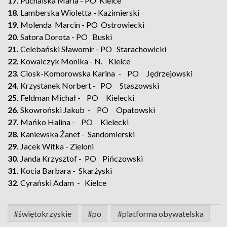
17.
Puchalska Maria - PO Kielce
18.
Lamberska Wioletta - Kazimierski
19.
Molenda Marcin - PO Ostrowiecki
20.
Satora Dorota - PO Buski
21.
Celebański Sławomir - PO Starachowicki
22.
Kowalczyk Monika - N. Kielce
23.
Ciosk-Komorowska Karina - PO Jędrzejowski
24.
Krzystanek Norbert - PO Staszowski
25.
Feldman Michał - PO Kielecki
26.
Skowroński Jakub - PO Opatowski
27.
Mańko Halina - PO Kielecki
28.
Kaniewska Żanet - Sandomierski
29.
Jacek Witka - Zieloni
30.
Janda Krzysztof - PO Pińczowski
31.
Kocia Barbara - Skarżyski
32.
Cyrański Adam - Kielce
#świętokrzyskie
#po
#platforma obywatelska