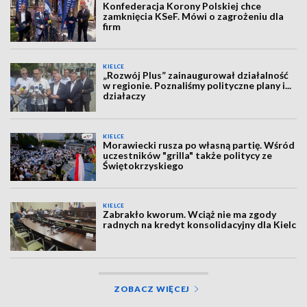
Konfederacja Korony Polskiej chce
zamknięcia KSeF. Mówi o zagrożeniu dla
firm
KIELCE
„Rozwój Plus” zainaugurował działalność
w regionie. Poznaliśmy polityczne plany i...
działaczy
KIELCE
Morawiecki rusza po własną partię. Wśród
uczestników "grilla" także politycy ze
Świętokrzyskiego
KIELCE
Zabrakło kworum. Wciąż nie ma zgody
radnych na kredyt konsolidacyjny dla Kielc
ZOBACZ WIĘCEJ