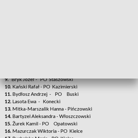
Lista kandydujących do Sejmu:
1.
Okła-Drewnowicz Marzena - PO Skarżyski
2.
Gierada Artur - PO Kielce
3.
Madioury Jolanta - PO Ostrowiecki
4.
Pietrzczyk Lucjan - PO Kielecki
5.
Iwan Barbara - N. Kielce
6.
Gągorowski Sławomir - Sandomierski
7.
Sawicka Kinga - PO Starachowicki
8.
Zwierzchowski Wojciech - PO Jędrzejowski
9.
Bryk Józef - PO Staszowski
10.
Kański Rafał - PO Kazimierski
11.
Bydłosz Andrzej - PO Buski
12.
Lasota Ewa - Konecki
13.
Mitka-Marszalik Hanna - Pińczowski
14.
Bartyzel Aleksandra - Włoszczowski
15.
Żurek Kamil - PO Opatowski
16.
Mazurczak Wiktoria - PO Kielce