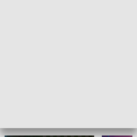
Informator kulturalny
Drzwi do kult
TECHNIKA I MOTORYZACJA
WYPOCZYNEK I REKREACJA