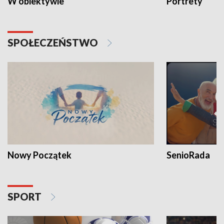
W obiektywie
Portrety
SPOŁECZEŃSTWO
Nowy Początek
SenioRada
SPORT