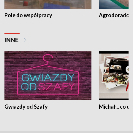
Pole do współpracy
Agrodoradcy 
INNE
Gwiazdy od Szafy
Michał... co dz