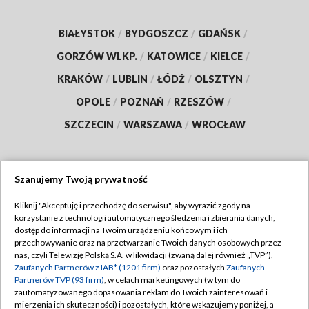
BIAŁYSTOK
/
BYDGOSZCZ
/
GDAŃSK
/
GORZÓW WLKP.
/
KATOWICE
/
KIELCE
/
KRAKÓW
/
LUBLIN
/
ŁÓDŹ
/
OLSZTYN
/
OPOLE
/
POZNAŃ
/
RZESZÓW
/
SZCZECIN
/
WARSZAWA
/
WROCŁAW
Szanujemy Twoją prywatność
Dołącz do nas:
Kliknij "Akceptuję i przechodzę do serwisu", aby wyrazić zgody na
korzystanie z technologii automatycznego śledzenia i zbierania danych,
TVP
dostęp do informacji na Twoim urządzeniu końcowym i ich
Abonament TVP
przechowywanie oraz na przetwarzanie Twoich danych osobowych przez
Regulamin TVP
nas, czyli Telewizję Polską S.A. w likwidacji (zwaną dalej również „TVP”),
Emisja w TVP
Zaufanych Partnerów z IAB* (1201 firm)
oraz pozostałych
Zaufanych
Polityka prywatności
Partnerów TVP (93 firm)
, w celach marketingowych (w tym do
Centrum informacji TVP
Moje zgody
zautomatyzowanego dopasowania reklam do Twoich zainteresowań i
mierzenia ich skuteczności) i pozostałych, które wskazujemy poniżej, a