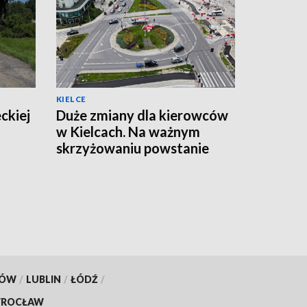
KIELCE
ckiej
Duże zmiany dla kierowców
w Kielcach. Na ważnym
skrzyżowaniu powstanie
tymczasowe rondo
[ZDJĘCIA]
KÓW
/
LUBLIN
/
ŁÓDŹ
/
ROCŁAW