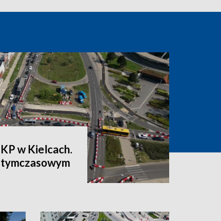
PKP w Kielcach.
a tymczasowym