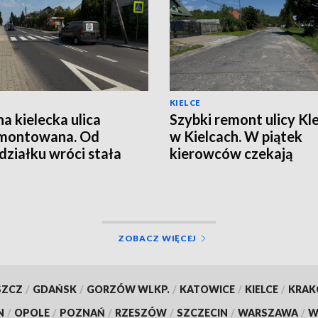
KIELCE
na kielecka ulica
Szybki remont ulicy Kle
montowana. Od
w Kielcach. W piątek
działku wróci stała
kierowców czekają
izacja ruchu
utrudnienia
ZOBACZ WIĘCEJ
SZCZ
/
GDAŃSK
/
GORZÓW WLKP.
/
KATOWICE
/
KIELCE
/
KRA
N
/
OPOLE
/
POZNAŃ
/
RZESZÓW
/
SZCZECIN
/
WARSZAWA
/
W