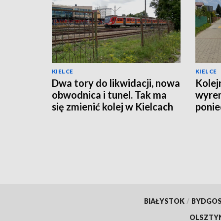
KIELCE
KIELCE
Dwa tory do likwidacji, nowa
Kolej
obwodnica i tunel. Tak ma
wyre
się zmienić kolej w Kielcach
ponie
organ
BIAŁYSTOK
/
BYDGO
OLSZTY