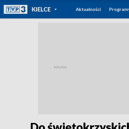
POWRÓT DO
KIELCE
Aktualności
Program
TVP REGIONY
Do świętokrzyskich