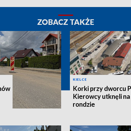
ZOBACZ TAKŻE
KIELCE
onów
Korki przy dworcu 
Kierowcy utknęli n
rondzie