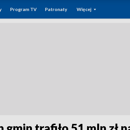
y
Program TV
Patronaty
Więcej
 gmin trafiło 51 mln zł 