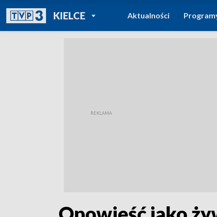
POWRÓT DO
KIELCE
Aktualności
Program
TVP REGIONY
„Opowieść jako ży