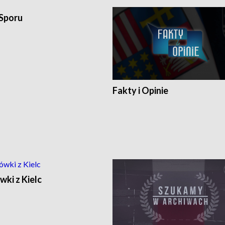
 Sporu
Fakty i Opinie
ki z Kielc