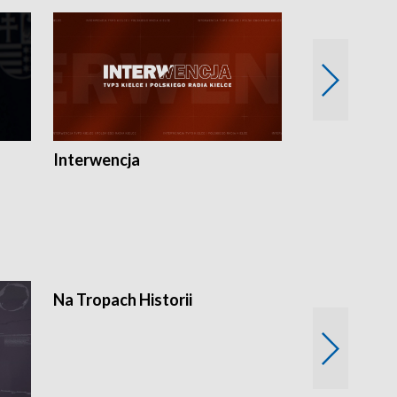
Interwencja
Fakty i Opin
Na Tropach Historii
Szept ziemi