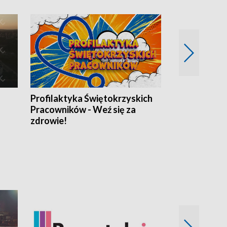
Misja: Pacjen
Profilaktyka Świętokrzyskich
Pracowników - Weź się za
zdrowie!
Koncerty TV