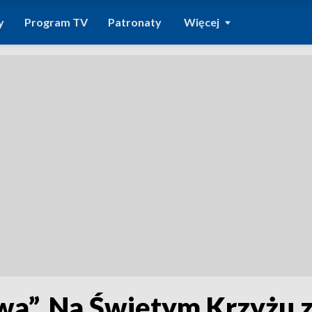
y
Program TV
Patronaty
Więcej
wa”. Na Świętym Krzyżu 