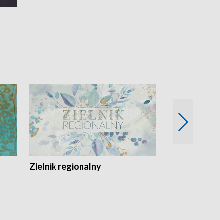
Zielnik regionalny
EkoLogiczni