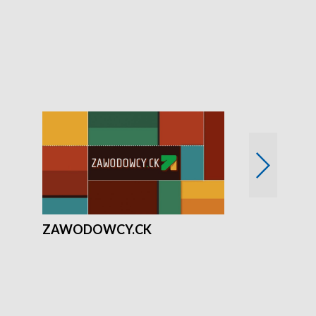
ZAWODOWCY.CK
Solidarni z U