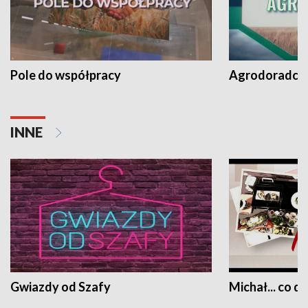
Pole do współpracy
Agrodoradcy 
INNE
Gwiazdy od Szafy
Michał... co dz