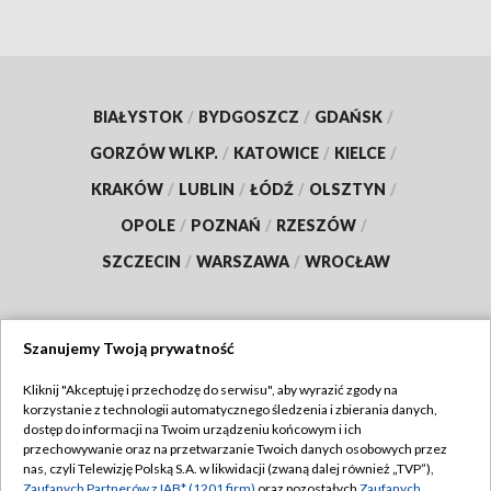
BIAŁYSTOK
/
BYDGOSZCZ
/
GDAŃSK
/
GORZÓW WLKP.
/
KATOWICE
/
KIELCE
/
KRAKÓW
/
LUBLIN
/
ŁÓDŹ
/
OLSZTYN
/
OPOLE
/
POZNAŃ
/
RZESZÓW
/
SZCZECIN
/
WARSZAWA
/
WROCŁAW
Szanujemy Twoją prywatność
Dołącz do nas:
Kliknij "Akceptuję i przechodzę do serwisu", aby wyrazić zgody na
korzystanie z technologii automatycznego śledzenia i zbierania danych,
TVP
dostęp do informacji na Twoim urządzeniu końcowym i ich
Abonament TVP
przechowywanie oraz na przetwarzanie Twoich danych osobowych przez
Regulamin TVP
nas, czyli Telewizję Polską S.A. w likwidacji (zwaną dalej również „TVP”),
Emisja w TVP
Zaufanych Partnerów z IAB* (1201 firm)
oraz pozostałych
Zaufanych
Polityka prywatności