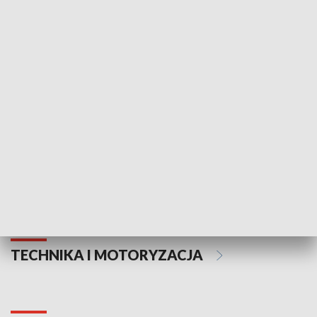
KULTURA I SZTUKA
Informator kulturalny
Drzwi do kult
TECHNIKA I MOTORYZACJA