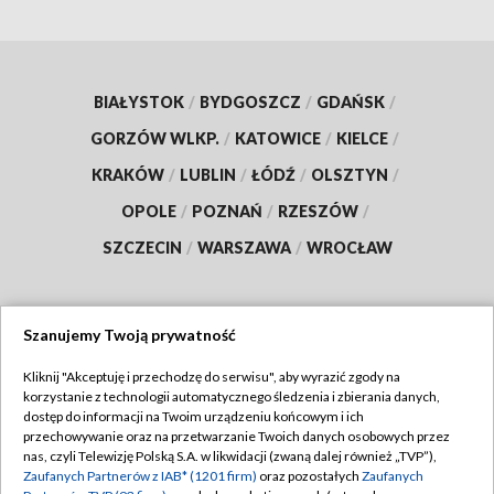
BIAŁYSTOK
/
BYDGOSZCZ
/
GDAŃSK
/
GORZÓW WLKP.
/
KATOWICE
/
KIELCE
/
KRAKÓW
/
LUBLIN
/
ŁÓDŹ
/
OLSZTYN
/
OPOLE
/
POZNAŃ
/
RZESZÓW
/
SZCZECIN
/
WARSZAWA
/
WROCŁAW
Szanujemy Twoją prywatność
Dołącz do nas:
Kliknij "Akceptuję i przechodzę do serwisu", aby wyrazić zgody na
korzystanie z technologii automatycznego śledzenia i zbierania danych,
TVP
dostęp do informacji na Twoim urządzeniu końcowym i ich
Abonament TVP
przechowywanie oraz na przetwarzanie Twoich danych osobowych przez
Regulamin TVP
nas, czyli Telewizję Polską S.A. w likwidacji (zwaną dalej również „TVP”),
Emisja w TVP
Zaufanych Partnerów z IAB* (1201 firm)
oraz pozostałych
Zaufanych
Polityka prywatności