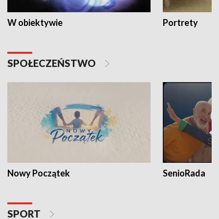
W obiektywie
Portrety
SPOŁECZEŃSTWO
Nowy Początek
SenioRada
SPORT