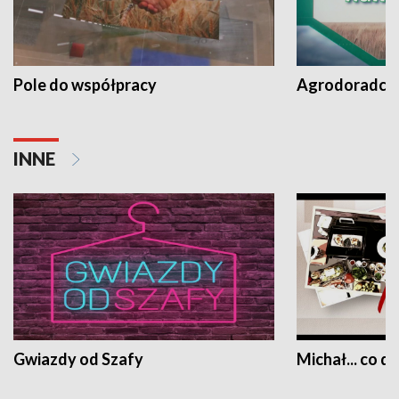
Pole do współpracy
Agrodoradcy 
INNE
Gwiazdy od Szafy
Michał... co dz