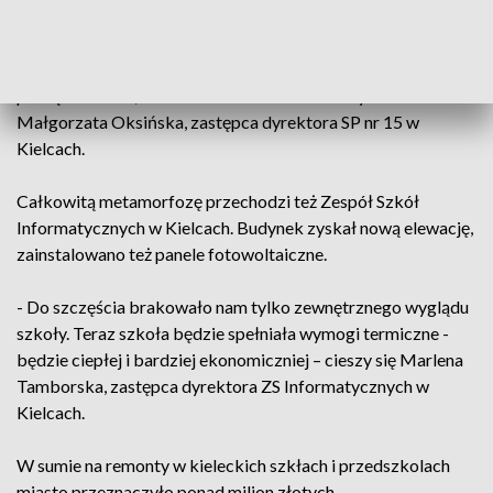
- Odnowiona została sala świetlicowa, przeprowadzony
całkowity remont, łącznie z zakupem mebli. Przed nami
porządkowanie, ustawianie i dokańczanie – wymienia
Małgorzata Oksińska, zastępca dyrektora SP nr 15 w
Kielcach.
Całkowitą metamorfozę przechodzi też Zespół Szkół
Informatycznych w Kielcach. Budynek zyskał nową elewację,
zainstalowano też panele fotowoltaiczne.
- Do szczęścia brakowało nam tylko zewnętrznego wyglądu
szkoły. Teraz szkoła będzie spełniała wymogi termiczne -
będzie ciepłej i bardziej ekonomiczniej – cieszy się Marlena
Tamborska, zastępca dyrektora ZS Informatycznych w
Kielcach.
W sumie na remonty w kieleckich szkłach i przedszkolach
miasto przeznaczyło ponad milion złotych.