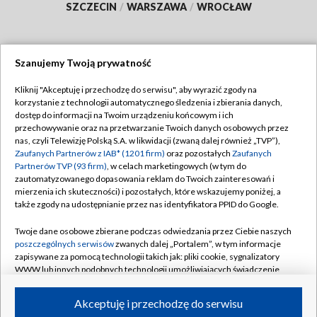
SZCZECIN
/
WARSZAWA
/
WROCŁAW
Szanujemy Twoją prywatność
Dołącz do nas:
Kliknij "Akceptuję i przechodzę do serwisu", aby wyrazić zgody na
korzystanie z technologii automatycznego śledzenia i zbierania danych,
TVP
dostęp do informacji na Twoim urządzeniu końcowym i ich
Abonament TVP
przechowywanie oraz na przetwarzanie Twoich danych osobowych przez
Regulamin TVP
nas, czyli Telewizję Polską S.A. w likwidacji (zwaną dalej również „TVP”),
Emisja w TVP
Polityka prywatności
Zaufanych Partnerów z IAB* (1201 firm)
oraz pozostałych
Zaufanych
Partnerów TVP (93 firm)
, w celach marketingowych (w tym do
Centrum informacji TVP
Moje zgody
zautomatyzowanego dopasowania reklam do Twoich zainteresowań i
mierzenia ich skuteczności) i pozostałych, które wskazujemy poniżej, a
Naziemna Telewizja Cyfrowa
Pomoc
także zgody na udostępnianie przez nas identyfikatora PPID do Google.
Sklep TVP
Biuro reklamy
Twoje dane osobowe zbierane podczas odwiedzania przez Ciebie naszych
Rada Programowa
Kontakt
poszczególnych serwisów
zwanych dalej „Portalem”, w tym informacje
zapisywane za pomocą technologii takich jak: pliki cookie, sygnalizatory
System NOS
WWW lub innych podobnych technologii umożliwiających świadczenie
dopasowanych i bezpiecznych usług, personalizację treści oraz reklam,
Informacje o nadawcy
Kanały
udostępnianie funkcji mediów społecznościowych oraz analizowanie
Akceptuję i przechodzę do serwisu
ruchu w Internecie.
Program dla prasy