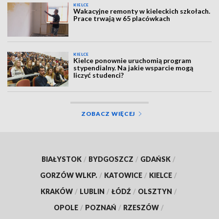
KIELCE
Wakacyjne remonty w kieleckich szkołach.
Prace trwają w 65 placówkach
KIELCE
Kielce ponownie uruchomią program
stypendialny. Na jakie wsparcie mogą
liczyć studenci?
ZOBACZ WIĘCEJ
BIAŁYSTOK
/
BYDGOSZCZ
/
GDAŃSK
/
GORZÓW WLKP.
/
KATOWICE
/
KIELCE
/
KRAKÓW
/
LUBLIN
/
ŁÓDŹ
/
OLSZTYN
/
OPOLE
/
POZNAŃ
/
RZESZÓW
/