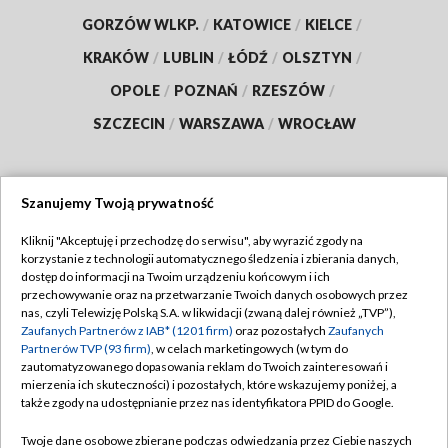
GORZÓW WLKP.
/
KATOWICE
/
KIELCE
/
KRAKÓW
/
LUBLIN
/
ŁÓDŹ
/
OLSZTYN
/
OPOLE
/
POZNAŃ
/
RZESZÓW
/
SZCZECIN
/
WARSZAWA
/
WROCŁAW
Szanujemy Twoją prywatność
Dołącz do nas:
Kliknij "Akceptuję i przechodzę do serwisu", aby wyrazić zgody na
korzystanie z technologii automatycznego śledzenia i zbierania danych,
TVP
dostęp do informacji na Twoim urządzeniu końcowym i ich
Abonament TVP
przechowywanie oraz na przetwarzanie Twoich danych osobowych przez
Regulamin TVP
nas, czyli Telewizję Polską S.A. w likwidacji (zwaną dalej również „TVP”),
Emisja w TVP
Polityka prywatności
Zaufanych Partnerów z IAB* (1201 firm)
oraz pozostałych
Zaufanych
Partnerów TVP (93 firm)
, w celach marketingowych (w tym do
Centrum informacji TVP
Moje zgody
zautomatyzowanego dopasowania reklam do Twoich zainteresowań i
mierzenia ich skuteczności) i pozostałych, które wskazujemy poniżej, a
Naziemna Telewizja Cyfrowa
Pomoc
także zgody na udostępnianie przez nas identyfikatora PPID do Google.
Sklep TVP
Biuro reklamy
Twoje dane osobowe zbierane podczas odwiedzania przez Ciebie naszych