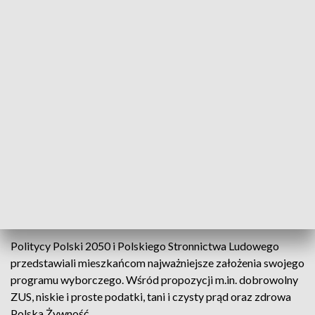
Trzecia Droga zbierała na Placu Artystów i prezentowała wyborczy program
Podpisy poparcia zbierali dziś na placu Artystów w
Kielcach kandydaci Trzeciej Drogi. Są potrzebne by
zarejestrować komitety wyborcze do parlamentu.
Politycy Polski 2050 i Polskiego Stronnictwa Ludowego
przedstawiali mieszkańcom najważniejsze założenia swojego
programu wyborczego. Wśród propozycji m.in. dobrowolny
ZUS, niskie i proste podatki, tani i czysty prąd oraz zdrowa
Polska Żywność.