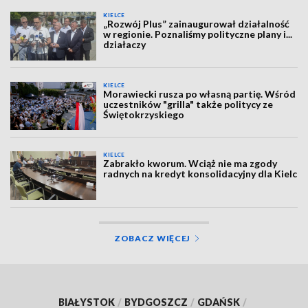
KIELCE
„Rozwój Plus” zainaugurował działalność
w regionie. Poznaliśmy polityczne plany i...
działaczy
KIELCE
Morawiecki rusza po własną partię. Wśród
uczestników "grilla" także politycy ze
Świętokrzyskiego
KIELCE
Zabrakło kworum. Wciąż nie ma zgody
radnych na kredyt konsolidacyjny dla Kielc
ZOBACZ WIĘCEJ
BIAŁYSTOK
/
BYDGOSZCZ
/
GDAŃSK
/