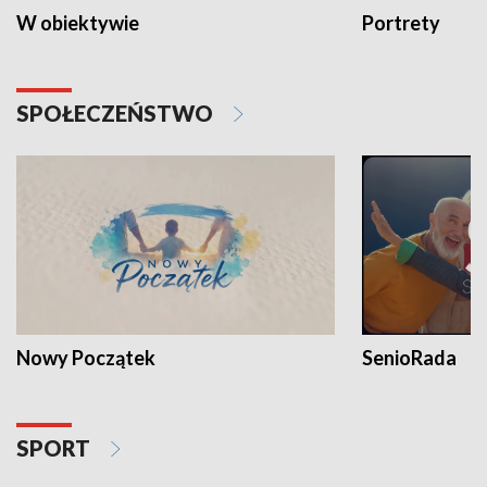
W obiektywie
Portrety
SPOŁECZEŃSTWO
Nowy Początek
SenioRada
SPORT