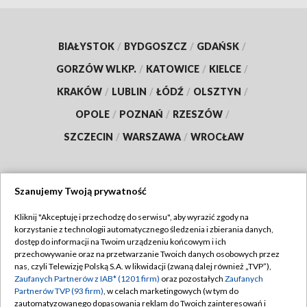
BIAŁYSTOK
/
BYDGOSZCZ
/
GDAŃSK
/
GORZÓW WLKP.
/
KATOWICE
/
KIELCE
/
KRAKÓW
/
LUBLIN
/
ŁÓDŹ
/
OLSZTYN
/
OPOLE
/
POZNAŃ
/
RZESZÓW
/
SZCZECIN
/
WARSZAWA
/
WROCŁAW
Szanujemy Twoją prywatność
Dołącz do nas:
Kliknij "Akceptuję i przechodzę do serwisu", aby wyrazić zgody na
korzystanie z technologii automatycznego śledzenia i zbierania danych,
TVP
dostęp do informacji na Twoim urządzeniu końcowym i ich
Abonament TVP
przechowywanie oraz na przetwarzanie Twoich danych osobowych przez
Regulamin TVP
nas, czyli Telewizję Polską S.A. w likwidacji (zwaną dalej również „TVP”),
Emisja w TVP
Zaufanych Partnerów z IAB* (1201 firm)
oraz pozostałych
Zaufanych
Polityka prywatności
Partnerów TVP (93 firm)
, w celach marketingowych (w tym do
Centrum informacji TVP
Moje zgody
zautomatyzowanego dopasowania reklam do Twoich zainteresowań i