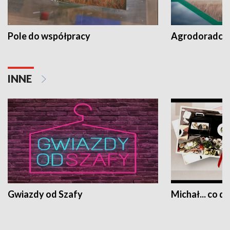
Pole do współpracy
Agrodoradcy 
INNE
Gwiazdy od Szafy
Michał... co dz