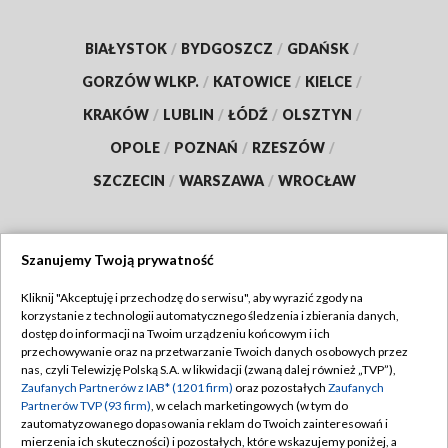
BIAŁYSTOK
/
BYDGOSZCZ
/
GDAŃSK
/
GORZÓW WLKP.
/
KATOWICE
/
KIELCE
/
KRAKÓW
/
LUBLIN
/
ŁÓDŹ
/
OLSZTYN
/
OPOLE
/
POZNAŃ
/
RZESZÓW
/
SZCZECIN
/
WARSZAWA
/
WROCŁAW
Szanujemy Twoją prywatność
Dołącz do nas:
Kliknij "Akceptuję i przechodzę do serwisu", aby wyrazić zgody na
korzystanie z technologii automatycznego śledzenia i zbierania danych,
TVP
dostęp do informacji na Twoim urządzeniu końcowym i ich
Abonament TVP
przechowywanie oraz na przetwarzanie Twoich danych osobowych przez
Regulamin TVP
nas, czyli Telewizję Polską S.A. w likwidacji (zwaną dalej również „TVP”),
Emisja w TVP
Polityka prywatności
Zaufanych Partnerów z IAB* (1201 firm)
oraz pozostałych
Zaufanych
Partnerów TVP (93 firm)
, w celach marketingowych (w tym do
Centrum informacji TVP
Moje zgody
zautomatyzowanego dopasowania reklam do Twoich zainteresowań i
mierzenia ich skuteczności) i pozostałych, które wskazujemy poniżej, a