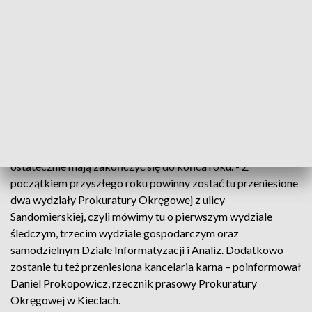
dotychczasowej siedzibie nie było na przykład archiwum z
prawdziwego zdarzenia, czy składnica dowodów
rzeczowych – powiedział Dariusz Dryjas, Prokurator
Okręgowy w Kielcach.
Prace będą kosztować ponad 17 milionów złotych.
Przebudowa zabytkowej kamienicy rozpoczęła się w 2020
roku. Część prokuratorów już przeniosła się do nowego
budynku. W środku trwają jeszcze drobne prace, które
ostatecznie mają zakończyć się do końca roku. - Z
początkiem przyszłego roku powinny zostać tu przeniesione
dwa wydziały Prokuratury Okręgowej z ulicy
Sandomierskiej, czyli mówimy tu o pierwszym wydziale
śledczym, trzecim wydziale gospodarczym oraz
samodzielnym Dziale Informatyzacji i Analiz. Dodatkowo
zostanie tu też przeniesiona kancelaria karna – poinformował
Daniel Prokopowicz, rzecznik prasowy Prokuratury
Okręgowej w Kieclach.