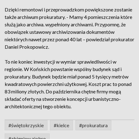
Dzięki remontowi i przeprowadzkom powiększone zostanie
także archiwum prokuratury. - Mamy 4 pomieszczenia które
służą jako archiwa. wypełniony archiwami. Przypomnę, że
obowiązek ustawowy archiwizowania dokumentów
niektórych nawet przez ponad 40 lat – powiedział prokurator
Daniel Prokopowicz.
To nie koniec inwestycji w wymiar sprawiedliwości w
regionie. W Końskich powstanie wspólny budynek sąd i
prokuratury. Budynek będzie miał ponad 5 tysięcy metrów
kwadratowych powierzchni użytkowej. Koszt prac to ponad
83 miliony złotych. Do października chętne firmy mogą
składać oferty na stworzenie koncepcji urbanistyczno-
architektonicznej tego obiektu.
#świętokrzyskie
#kielce
#prokuratura
#zbigniew ziobro