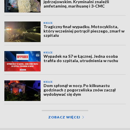
jędrzejowskim. Kryminalni znaleźli
amfetaminę, marihuanę i 3-CMC
KIELCE
Tragiczny finał wypadku. Motocyklista,
który wcześniej potrącił pieszego, zmarł w
szpitalu
KIELCE
Wypadek na S7 w Łącznej. Jedna osoba
trafiła do szpitala, utrudnienia w ruchu
KIELCE
Dom spłonął w nocy. Po kilkunastu
godzinach z pogorzeliska znów zaczął
wydobywać się dym
ZOBACZ WIĘCEJ