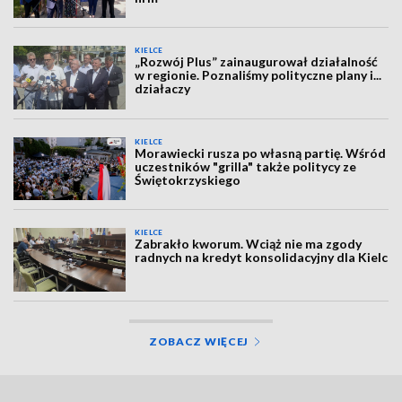
KIELCE
„Rozwój Plus” zainaugurował działalność
w regionie. Poznaliśmy polityczne plany i...
działaczy
KIELCE
Morawiecki rusza po własną partię. Wśród
uczestników "grilla" także politycy ze
Świętokrzyskiego
KIELCE
Zabrakło kworum. Wciąż nie ma zgody
radnych na kredyt konsolidacyjny dla Kielc
ZOBACZ WIĘCEJ