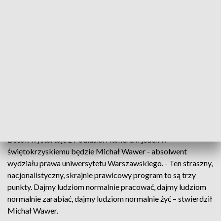
świętokrzyskiego otrzymując ponad 22 tysiące głosów. Dziś
mówił m.in. o imigrantach.
– Bosak to rasista, ksenofob, ma uprzedzenia, tak mówią?
Nie, nie ma uprzedzeń, naprawdę wierzcie mi - nie mam. Ale
gdzieś jest jakaś miara. Nie może być tak, że w każdej
sprawie, każdy kto przyjedzie do Polski i pobędzie tutaj
tydzień albo dzień ma te same dokładnie przywileje co my –
mówił Krzysztof Bosak.
W zbliżających się wyborach parlamentarnych Krzysztof
Bosak wystartuje z Podlasia. Numerem jeden w
świętokrzyskiemu będzie Michał Wawer - absolwent
wydziału prawa uniwersytetu Warszawskiego. - Ten straszny,
nacjonalistyczny, skrajnie prawicowy program to są trzy
punkty. Dajmy ludziom normalnie pracować, dajmy ludziom
normalnie zarabiać, dajmy ludziom normalnie żyć – stwierdził
Michał Wawer.