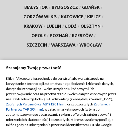
BIAŁYSTOK
/
BYDGOSZCZ
/
GDAŃSK
/
GORZÓW WLKP.
/
KATOWICE
/
KIELCE
/
KRAKÓW
/
LUBLIN
/
ŁÓDŹ
/
OLSZTYN
/
OPOLE
/
POZNAŃ
/
RZESZÓW
/
SZCZECIN
/
WARSZAWA
/
WROCŁAW
Szanujemy Twoją prywatność
Dołącz do nas:
Kliknij "Akceptuję i przechodzę do serwisu", aby wyrazić zgody na
korzystanie z technologii automatycznego śledzenia i zbierania danych,
TVP
dostęp do informacji na Twoim urządzeniu końcowym i ich
Abonament TVP
przechowywanie oraz na przetwarzanie Twoich danych osobowych przez
Regulamin TVP
nas, czyli Telewizję Polską S.A. w likwidacji (zwaną dalej również „TVP”),
Emisja w TVP
Polityka prywatności
Zaufanych Partnerów z IAB* (1201 firm)
oraz pozostałych
Zaufanych
Partnerów TVP (93 firm)
, w celach marketingowych (w tym do
Centrum informacji TVP
Moje zgody
zautomatyzowanego dopasowania reklam do Twoich zainteresowań i
mierzenia ich skuteczności) i pozostałych, które wskazujemy poniżej, a
Naziemna Telewizja Cyfrowa
Pomoc
także zgody na udostępnianie przez nas identyfikatora PPID do Google.