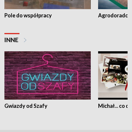
Pole do współpracy
Agrodoradcy 
INNE
Gwiazdy od Szafy
Michał... co dz