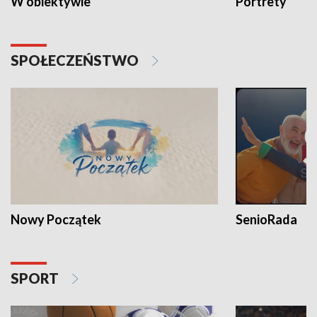
W obiektywie
Portrety
SPOŁECZEŃSTWO
Nowy Początek
SenioRada
SPORT