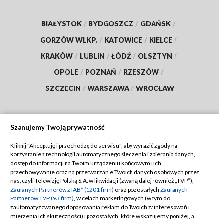
BIAŁYSTOK
/
BYDGOSZCZ
/
GDAŃSK
/
GORZÓW WLKP.
/
KATOWICE
/
KIELCE
/
KRAKÓW
/
LUBLIN
/
ŁÓDŹ
/
OLSZTYN
/
OPOLE
/
POZNAŃ
/
RZESZÓW
/
SZCZECIN
/
WARSZAWA
/
WROCŁAW
Szanujemy Twoją prywatność
Dołącz do nas:
Kliknij "Akceptuję i przechodzę do serwisu", aby wyrazić zgody na
korzystanie z technologii automatycznego śledzenia i zbierania danych,
TVP
dostęp do informacji na Twoim urządzeniu końcowym i ich
Abonament TVP
przechowywanie oraz na przetwarzanie Twoich danych osobowych przez
Regulamin TVP
nas, czyli Telewizję Polską S.A. w likwidacji (zwaną dalej również „TVP”),
Emisja w TVP
Zaufanych Partnerów z IAB* (1201 firm)
oraz pozostałych
Zaufanych
Polityka prywatności
Partnerów TVP (93 firm)
, w celach marketingowych (w tym do
Centrum informacji TVP
Moje zgody
zautomatyzowanego dopasowania reklam do Twoich zainteresowań i
mierzenia ich skuteczności) i pozostałych, które wskazujemy poniżej, a