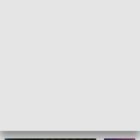
Informator kulturalny
Drzwi do kult
TECHNIKA I MOTORYZACJA
WYPOCZYNEK I REKREACJA