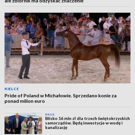
ale zbiornik ma odzyskać znaczenie
KIELCE
Pride of Poland w Michałowie. Sprzedano konie za
ponad milion euro
KIELCE
Blisko 16 mln zł dla trzech świętokrzyskich
samorządów. Będą inwestycje w wodę i
kanalizację