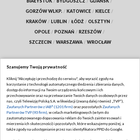
BIAŁYSTOK
/
BYDGOSZCZ
/
GDAŃSK
/
GORZÓW WLKP.
/
KATOWICE
/
KIELCE
/
KRAKÓW
/
LUBLIN
/
ŁÓDŹ
/
OLSZTYN
/
OPOLE
/
POZNAŃ
/
RZESZÓW
/
SZCZECIN
/
WARSZAWA
/
WROCŁAW
Szanujemy Twoją prywatność
Dołącz do nas:
Kliknij "Akceptuję i przechodzę do serwisu", aby wyrazić zgody na
korzystanie z technologii automatycznego śledzenia i zbierania danych,
TVP
dostęp do informacji na Twoim urządzeniu końcowym i ich
Abonament TVP
przechowywanie oraz na przetwarzanie Twoich danych osobowych przez
Regulamin TVP
nas, czyli Telewizję Polską S.A. w likwidacji (zwaną dalej również „TVP”),
Emisja w TVP
Polityka prywatności
Zaufanych Partnerów z IAB* (1201 firm)
oraz pozostałych
Zaufanych
Partnerów TVP (93 firm)
, w celach marketingowych (w tym do
Centrum informacji TVP
Moje zgody
zautomatyzowanego dopasowania reklam do Twoich zainteresowań i
mierzenia ich skuteczności) i pozostałych, które wskazujemy poniżej, a
Naziemna Telewizja Cyfrowa
Pomoc
także zgody na udostępnianie przez nas identyfikatora PPID do Google.
Sklep TVP
Biuro reklamy