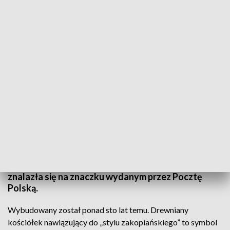
Gratka dla filatelistów. Drewniany kościółek z Białogonu na znaczku Poczty
Polskiej
Drewniany kościółek na Białogonie niedawno
odzyskał dawny blask. Teraz o zabytku będzie
mógł usłyszeć cały świat. Wyjątkowa świątynia
znalazła się na znaczku wydanym przez Pocztę
Polską.
Wybudowany został ponad sto lat temu. Drewniany
kościółek nawiązujący do „stylu zakopiańskiego” to symbol