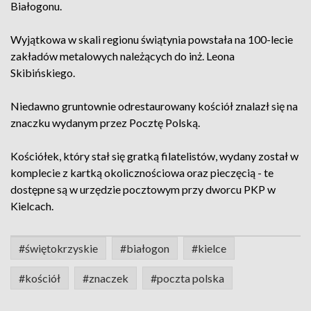
Białogonu.
Wyjątkowa w skali regionu świątynia powstała na 100-lecie
zakładów metalowych należących do inż. Leona
Skibińskiego.
Niedawno gruntownie odrestaurowany kościół znalazł się na
znaczku wydanym przez Pocztę Polską.
Kościółek, który stał się gratką filatelistów, wydany został w
komplecie z kartką okolicznościowa oraz pieczęcią - te
dostępne są w urzędzie pocztowym przy dworcu PKP w
Kielcach.
#świętokrzyskie
#białogon
#kielce
#kościół
#znaczek
#poczta polska