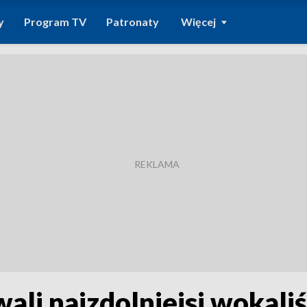
y
Program TV
Patronaty
Więcej
li najzdolniejsi wokaliś