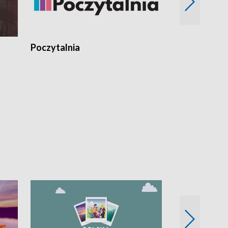
Poczytalnia
Koncerty TV