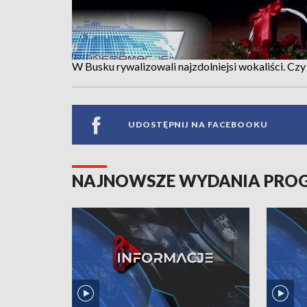
W Busku rywalizowali najzdolniejsi wokaliści. Cz
UDOSTĘPNIJ NA FACEBOOKU
NAJNOWSZE WYDANIA PR