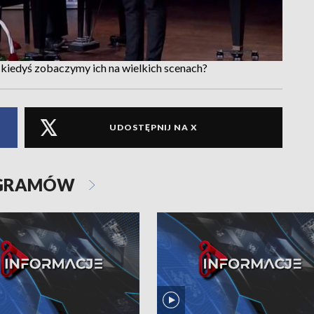
y kiedyś zobaczymy ich na wielkich scenach?
UDOSTĘPNIJ NA X
OGRAMÓW