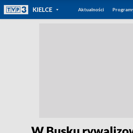
POWRÓT DO
KIELCE
Aktualności
Program
TVP REGIONY
W Busku rywalizowa