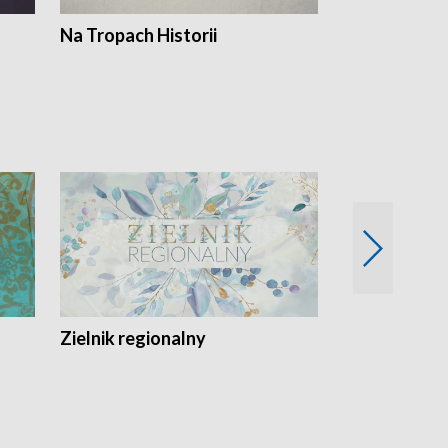
Na Tropach Historii
Szept ziemi
Zielnik regionalny
EkoLogiczni