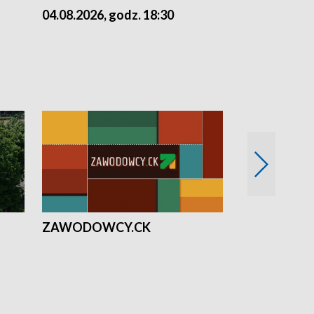
04.08.2026, godz. 18:30
03.08.2026, 
ZAWODOWCY.CK
Solidarni z U