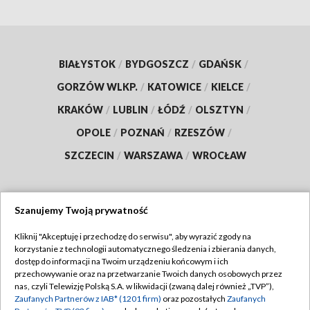
BIAŁYSTOK
/
BYDGOSZCZ
/
GDAŃSK
/
GORZÓW WLKP.
/
KATOWICE
/
KIELCE
/
KRAKÓW
/
LUBLIN
/
ŁÓDŹ
/
OLSZTYN
/
OPOLE
/
POZNAŃ
/
RZESZÓW
/
SZCZECIN
/
WARSZAWA
/
WROCŁAW
Szanujemy Twoją prywatność
Dołącz do nas:
Kliknij "Akceptuję i przechodzę do serwisu", aby wyrazić zgody na
korzystanie z technologii automatycznego śledzenia i zbierania danych,
TVP
dostęp do informacji na Twoim urządzeniu końcowym i ich
Abonament TVP
przechowywanie oraz na przetwarzanie Twoich danych osobowych przez
Regulamin TVP
nas, czyli Telewizję Polską S.A. w likwidacji (zwaną dalej również „TVP”),
Emisja w TVP
Zaufanych Partnerów z IAB* (1201 firm)
oraz pozostałych
Zaufanych
Polityka prywatności