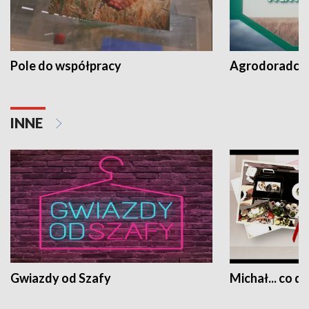
Pole do współpracy
Agrodoradcy 
INNE
Gwiazdy od Szafy
Michał... co dz