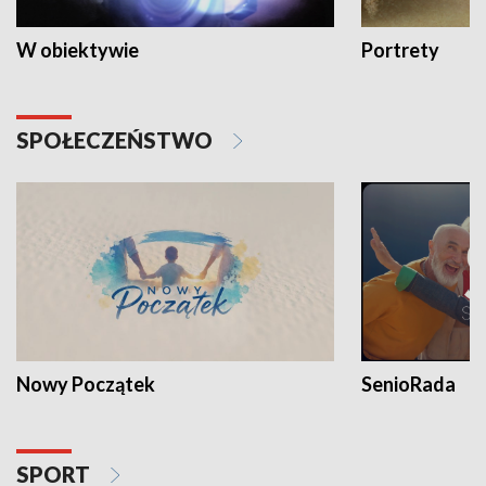
W obiektywie
Portrety
SPOŁECZEŃSTWO
Nowy Początek
SenioRada
SPORT