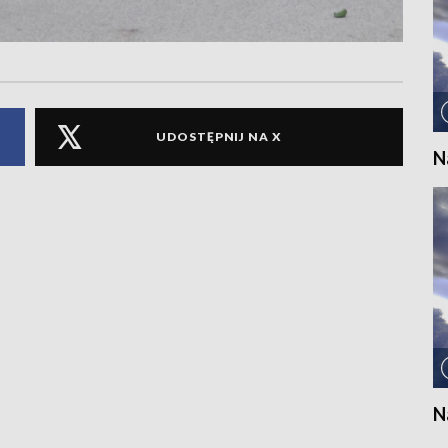
UDOSTĘPNIJ NA X
N
N