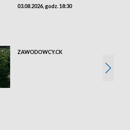
03.08.2026, godz. 18:30
02.08.2026, 
ZAWODOWCY.CK
Solidarni z U