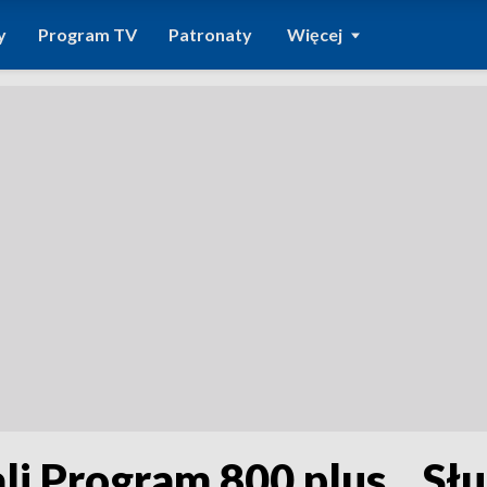
y
Program TV
Patronaty
Więcej
 Program 800 plus. „Słu