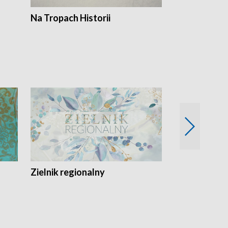
Na Tropach Historii
Szept ziemi
Zielnik regionalny
EkoLogiczni