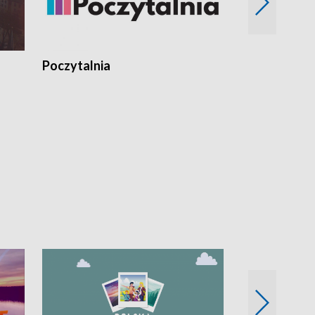
Poczytalnia
Koncerty TV