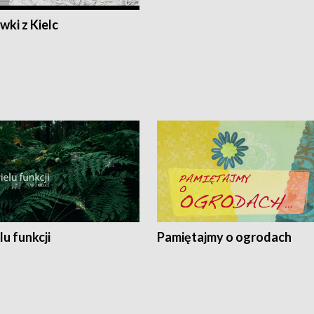
ki z Kielc
lu funkcji
Pamiętajmy o ogrodach