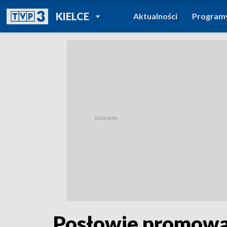
POWRÓT DO
KIELCE
Aktualności
Program
TVP REGIONY
Posłowie promowali