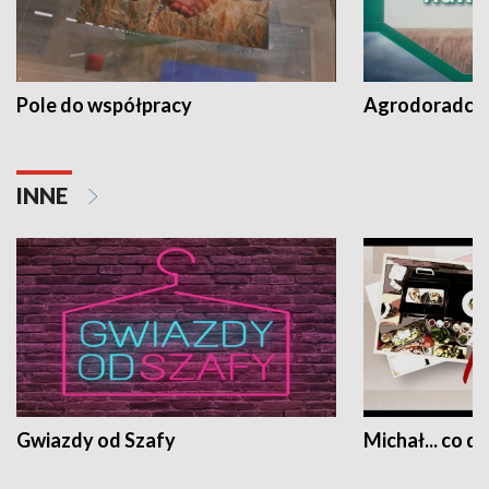
Pole do współpracy
Agrodoradcy 
INNE
Gwiazdy od Szafy
Michał... co dz