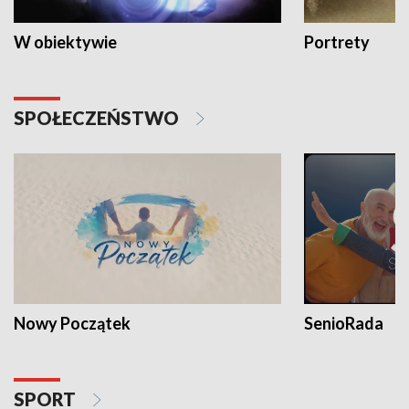
W obiektywie
Portrety
SPOŁECZEŃSTWO
Nowy Początek
SenioRada
SPORT