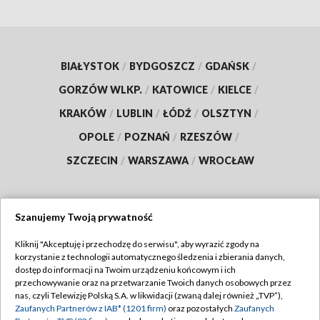
BIAŁYSTOK
/
BYDGOSZCZ
/
GDAŃSK
/
GORZÓW WLKP.
/
KATOWICE
/
KIELCE
/
KRAKÓW
/
LUBLIN
/
ŁÓDŹ
/
OLSZTYN
/
OPOLE
/
POZNAŃ
/
RZESZÓW
/
SZCZECIN
/
WARSZAWA
/
WROCŁAW
Szanujemy Twoją prywatność
Dołącz do nas:
Kliknij "Akceptuję i przechodzę do serwisu", aby wyrazić zgody na
korzystanie z technologii automatycznego śledzenia i zbierania danych,
TVP
dostęp do informacji na Twoim urządzeniu końcowym i ich
Abonament TVP
przechowywanie oraz na przetwarzanie Twoich danych osobowych przez
Regulamin TVP
nas, czyli Telewizję Polską S.A. w likwidacji (zwaną dalej również „TVP”),
Emisja w TVP
Zaufanych Partnerów z IAB* (1201 firm)
oraz pozostałych
Zaufanych
Polityka prywatności