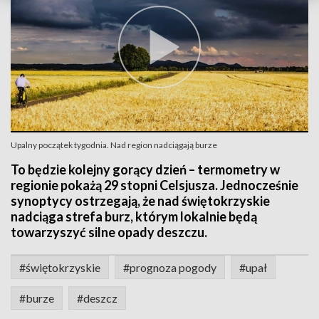
Upalny początek tygodnia. Nad region nadciągają burze
To będzie kolejny gorący dzień – termometry w
regionie pokażą 29 stopni Celsjusza. Jednocześnie
synoptycy ostrzegają, że nad świętokrzyskie
nadciąga strefa burz, którym lokalnie będą
towarzyszyć silne opady deszczu.
#świętokrzyskie
#prognoza pogody
#upał
#burze
#deszcz