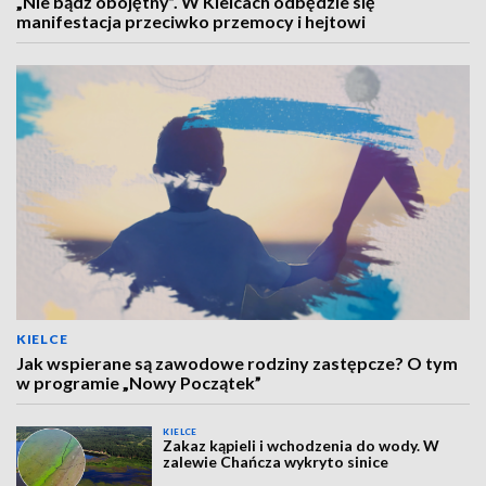
„Nie bądź obojętny”. W Kielcach odbędzie się
manifestacja przeciwko przemocy i hejtowi
KIELCE
Jak wspierane są zawodowe rodziny zastępcze? O tym
w programie „Nowy Początek”
KIELCE
Zakaz kąpieli i wchodzenia do wody. W
zalewie Chańcza wykryto sinice