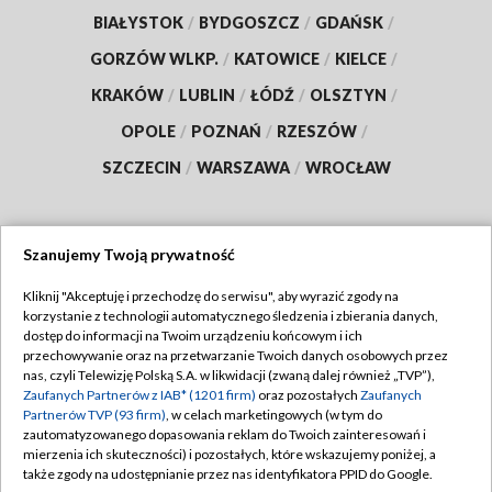
BIAŁYSTOK
/
BYDGOSZCZ
/
GDAŃSK
/
GORZÓW WLKP.
/
KATOWICE
/
KIELCE
/
KRAKÓW
/
LUBLIN
/
ŁÓDŹ
/
OLSZTYN
/
OPOLE
/
POZNAŃ
/
RZESZÓW
/
SZCZECIN
/
WARSZAWA
/
WROCŁAW
Szanujemy Twoją prywatność
Dołącz do nas:
Kliknij "Akceptuję i przechodzę do serwisu", aby wyrazić zgody na
korzystanie z technologii automatycznego śledzenia i zbierania danych,
TVP
dostęp do informacji na Twoim urządzeniu końcowym i ich
Abonament TVP
przechowywanie oraz na przetwarzanie Twoich danych osobowych przez
Regulamin TVP
nas, czyli Telewizję Polską S.A. w likwidacji (zwaną dalej również „TVP”),
Emisja w TVP
Polityka prywatności
Zaufanych Partnerów z IAB* (1201 firm)
oraz pozostałych
Zaufanych
Partnerów TVP (93 firm)
, w celach marketingowych (w tym do
Centrum informacji TVP
Moje zgody
zautomatyzowanego dopasowania reklam do Twoich zainteresowań i
mierzenia ich skuteczności) i pozostałych, które wskazujemy poniżej, a
Naziemna Telewizja Cyfrowa
Pomoc
także zgody na udostępnianie przez nas identyfikatora PPID do Google.