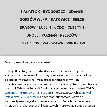
BIAŁYSTOK
/
BYDGOSZCZ
/
GDAŃSK
/
GORZÓW WLKP.
/
KATOWICE
/
KIELCE
/
KRAKÓW
/
LUBLIN
/
ŁÓDŹ
/
OLSZTYN
/
OPOLE
/
POZNAŃ
/
RZESZÓW
/
SZCZECIN
/
WARSZAWA
/
WROCŁAW
Szanujemy Twoją prywatność
Dołącz do nas:
Kliknij "Akceptuję i przechodzę do serwisu", aby wyrazić zgody na
korzystanie z technologii automatycznego śledzenia i zbierania danych,
TVP
dostęp do informacji na Twoim urządzeniu końcowym i ich
Abonament TVP
przechowywanie oraz na przetwarzanie Twoich danych osobowych przez
Regulamin TVP
nas, czyli Telewizję Polską S.A. w likwidacji (zwaną dalej również „TVP”),
Emisja w TVP
Zaufanych Partnerów z IAB* (1201 firm)
oraz pozostałych
Zaufanych
Polityka prywatności
Partnerów TVP (93 firm)
, w celach marketingowych (w tym do
Centrum informacji TVP
Moje zgody
zautomatyzowanego dopasowania reklam do Twoich zainteresowań i
mierzenia ich skuteczności) i pozostałych, które wskazujemy poniżej, a