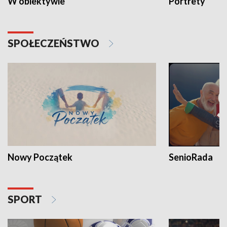
W obiektywie
Portrety
SPOŁECZEŃSTWO
Nowy Początek
SenioRada
SPORT