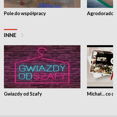
Pole do współpracy
Agrodoradcy 
INNE
Gwiazdy od Szafy
Michał... co dz