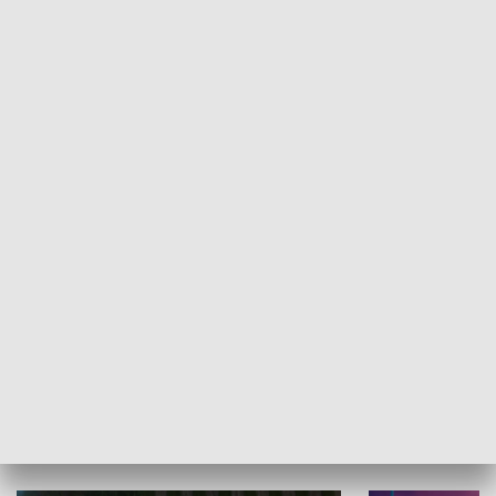
Informator kulturalny
Drzwi do kult
TECHNIKA I MOTORYZACJA
WYPOCZYNEK I REKREACJA