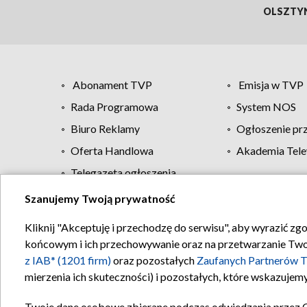
OLSZTY
Abonament TVP
Emisja w TVP
Rada Programowa
System NOS
Biuro Reklamy
Ogłoszenie pr
Oferta Handlowa
Akademia Tele
Telegazeta ogłoszenia
Szanujemy Twoją prywatność
Regulamin TVP
Kliknij "Akceptuję i przechodzę do serwisu", aby wyrazić zg
końcowym i ich przechowywanie oraz na przetwarzanie Twoich
z IAB* (1201 firm)
oraz pozostałych
Zaufanych Partnerów T
mierzenia ich skuteczności) i pozostałych, które wskazujemy
Twoje dane osobowe zbierane podczas odwiedzania przez 