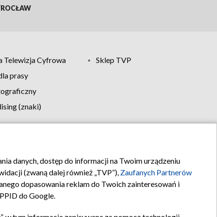
ROCŁAW
 Telewizja Cyfrowa
Sklep TVP
la prasy
tograficzny
sing (znaki)
klamy
Kontakt
rania danych, dostęp do informacji na Twoim urządzeniu
idacji (zwaną dalej również „TVP”),
Zaufanych Partnerów
anego dopasowania reklam do Twoich zainteresowań i
a PPID do Google.
”, w tym informacje zapisywane za pomocą technologii