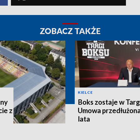
ZOBACZ TAKŻE
KIELCE
ony
Boks zostaje w Targ
ie z
Umowa przedłużona 
lata