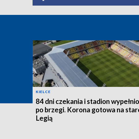
KIELCE
84 dni czekania i stadion wypełni
po brzegi. Korona gotowa na starc
Legią