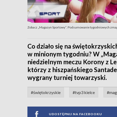
Zobacz „Magazyn Sportowy”. Podsumowanie tygodniowych zmag
Co działo się na świętokrzyskic
w minionym tygodniu? W „Maga
niedzielnym meczu Korony z Leg
którzy z hiszpańskiego Santader
wygrany turniej towarzyski.
#świętokrzyskie
#tvp3 kielce
#mag
UDOSTĘPNIJ NA FACEBOOKU