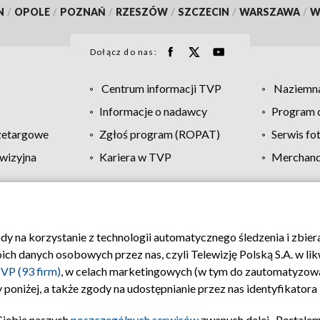
N
/
OPOLE
/
POZNAŃ
/
RZESZÓW
/
SZCZECIN
/
WARSZAWA
/
W
Dołącz do nas:
Centrum informacji TVP
Naziemna
Informacje o nadawcy
Program d
zetargowe
Zgłoś program (ROPAT)
Serwis fo
wizyjna
Kariera w TVP
Merchandi
Polityka prywatności
Moje zgody
Pomoc
Biuro re
ody na korzystanie z technologii automatycznego śledzenia i zbie
 danych osobowych przez nas, czyli Telewizję Polską S.A. w likw
VP (93 firm)
, w celach marketingowych (w tym do zautomatyzow
 poniżej, a także zgody na udostępnianie przez nas identyfikator
Ciebie naszych
poszczególnych serwisów
zwanych dalej „Portalem