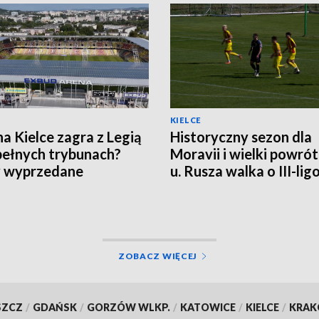
KIELCE
a Kielce zagra z Legią
Historyczny sezon dla
pełnych trybunach?
Moravii i wielki powró
y wyprzedane
u. Rusza walka o III-li
punkty
ZOBACZ WIĘCEJ
SZCZ
/
GDAŃSK
/
GORZÓW WLKP.
/
KATOWICE
/
KIELCE
/
KRA