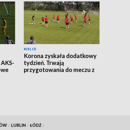
KIELCE
Korona zyskała dodatkowy
t AKS-
tydzień. Trwają
gowe
przygotowania do meczu z
Legią Warszawa
KÓW
/
LUBLIN
/
ŁÓDŹ
/