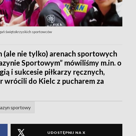
ań świętokrzyskich sportowców
h (ale nie tylko) arenach sportowych
zynie Sportowym” mówiliśmy m.in. o
ią i sukcesie piłkarzy ręcznych,
 wrócili do Kielc z pucharem za
azyn sportowy
UDOSTĘPNIJ NA X