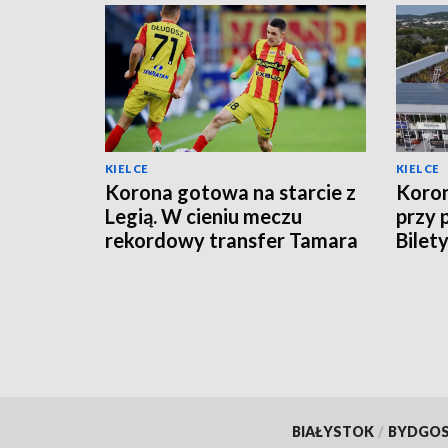
KIELCE
KIELCE
Korona gotowa na starcie z
Koron
Legią. W cieniu meczu
przy 
rekordowy transfer Tamara
Bilet
Svetlina
BIAŁYSTOK
/
BYDGO