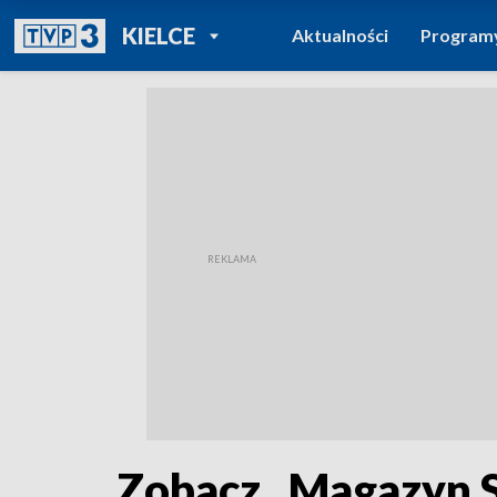
POWRÓT DO
KIELCE
Aktualności
Program
TVP REGIONY
Zobacz „Magazyn 