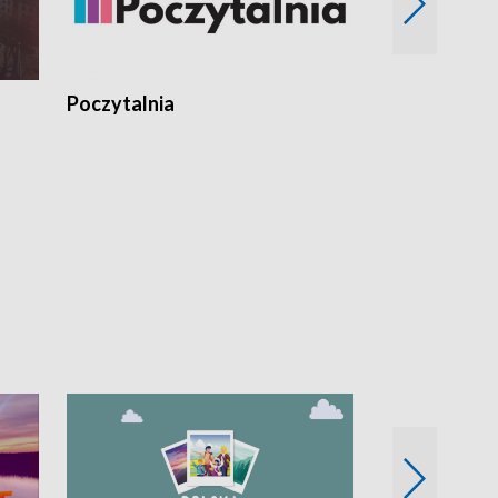
Poczytalnia
Koncerty TV