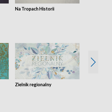
Na Tropach Historii
Szept ziemi
Zielnik regionalny
EkoLogiczni