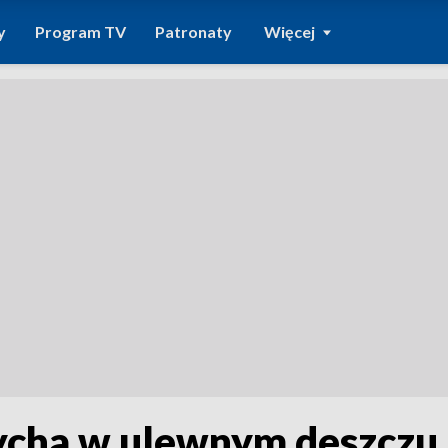
y
Program TV
Patronaty
Więcej
ycha w ulewnym deszczu