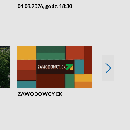
04.08.2026, godz. 18:30
03.08.2026, 
ZAWODOWCY.CK
Solidarni z U