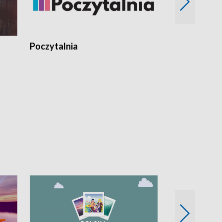
Poczytalnia
Koncerty TV