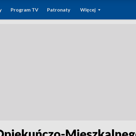
y
Program TV
Patronaty
Więcej
iekuńczo-Mieszkalnego j