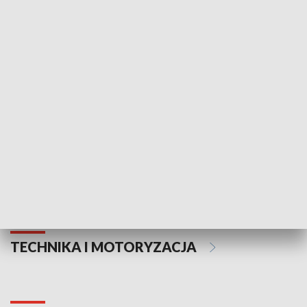
KULTURA I SZTUKA
Informator kulturalny
Drzwi do kult
TECHNIKA I MOTORYZACJA