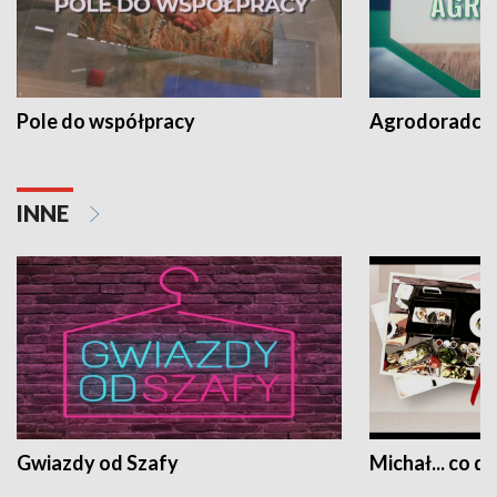
Pole do współpracy
Agrodoradcy 
INNE
Gwiazdy od Szafy
Michał... co dz