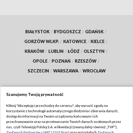
BIAŁYSTOK
/
BYDGOSZCZ
/
GDAŃSK
/
GORZÓW WLKP.
/
KATOWICE
/
KIELCE
/
KRAKÓW
/
LUBLIN
/
ŁÓDŹ
/
OLSZTYN
/
OPOLE
/
POZNAŃ
/
RZESZÓW
/
SZCZECIN
/
WARSZAWA
/
WROCŁAW
Szanujemy Twoją prywatność
Dołącz do nas:
Kliknij "Akceptuję i przechodzę do serwisu", aby wyrazić zgody na
korzystanie z technologii automatycznego śledzenia i zbierania danych,
TVP
dostęp do informacji na Twoim urządzeniu końcowym i ich
Abonament TVP
przechowywanie oraz na przetwarzanie Twoich danych osobowych przez
Regulamin TVP
nas, czyli Telewizję Polską S.A. w likwidacji (zwaną dalej również „TVP”),
Emisja w TVP
Zaufanych Partnerów z IAB* (1201 firm)
oraz pozostałych
Zaufanych
Polityka prywatności