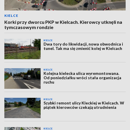
KIELCE
Korki przy dworcu PKP w Kielcach. Kierowcy utknęli na
tymczasowym rondzie
KIELCE
Dwa tory do likwidacji, nowa obwodnica i
tunel. Tak ma się zmienić kolej w Kielcach
KIELCE
Kolejna kielecka ulica wyremontowana.
Od poniedziałku wróci stała organizacja
ruchu
KIELCE
Szybki remont ulicy Kleckiej w Kielcach. W
piątek kierowców czekają utrudnienia
KIELCE