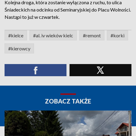
Kolejna droga, która zostanie wyłączona z ruchu, to ulica
Śniadeckich na odcinku od Seminaryjskiej do Placu Wolności.
Nastąpi to już w czwartek.
#kielce
#al. iv wieków kielc
#remont
#korki
#kierowcy
ZOBACZ TAKŻE