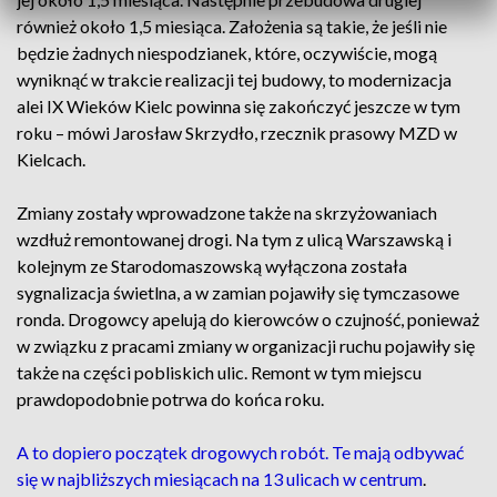
również około 1,5 miesiąca. Założenia są takie, że jeśli nie
będzie żadnych niespodzianek, które, oczywiście, mogą
wyniknąć w trakcie realizacji tej budowy, to modernizacja
alei IX Wieków Kielc powinna się zakończyć jeszcze w tym
roku – mówi Jarosław Skrzydło, rzecznik prasowy MZD w
Kielcach.
Zmiany zostały wprowadzone także na skrzyżowaniach
wzdłuż remontowanej drogi. Na tym z ulicą Warszawską i
kolejnym ze Starodomaszowską wyłączona została
sygnalizacja świetlna, a w zamian pojawiły się tymczasowe
ronda. Drogowcy apelują do kierowców o czujność, ponieważ
w związku z pracami zmiany w organizacji ruchu pojawiły się
także na części pobliskich ulic. Remont w tym miejscu
prawdopodobnie potrwa do końca roku.
A to dopiero początek drogowych robót. Te mają odbywać
się w najbliższych miesiącach na 13 ulicach w centrum
.