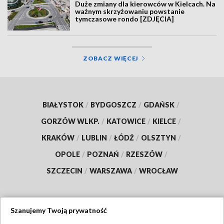
Duże zmiany dla kierowców w Kielcach. Na
ważnym skrzyżowaniu powstanie
tymczasowe rondo [ZDJĘCIA]
ZOBACZ WIĘCEJ
BIAŁYSTOK
/
BYDGOSZCZ
/
GDAŃSK
/
GORZÓW WLKP.
/
KATOWICE
/
KIELCE
/
KRAKÓW
/
LUBLIN
/
ŁÓDŹ
/
OLSZTYN
/
OPOLE
/
POZNAŃ
/
RZESZÓW
/
SZCZECIN
/
WARSZAWA
/
WROCŁAW
Szanujemy Twoją prywatność
Dołącz do nas: