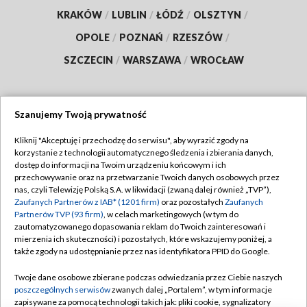
KRAKÓW
/
LUBLIN
/
ŁÓDŹ
/
OLSZTYN
/
OPOLE
/
POZNAŃ
/
RZESZÓW
/
SZCZECIN
/
WARSZAWA
/
WROCŁAW
Szanujemy Twoją prywatność
Dołącz do nas:
Kliknij "Akceptuję i przechodzę do serwisu", aby wyrazić zgody na
korzystanie z technologii automatycznego śledzenia i zbierania danych,
TVP
dostęp do informacji na Twoim urządzeniu końcowym i ich
Abonament TVP
przechowywanie oraz na przetwarzanie Twoich danych osobowych przez
Regulamin TVP
nas, czyli Telewizję Polską S.A. w likwidacji (zwaną dalej również „TVP”),
Emisja w TVP
Polityka prywatności
Zaufanych Partnerów z IAB* (1201 firm)
oraz pozostałych
Zaufanych
Partnerów TVP (93 firm)
, w celach marketingowych (w tym do
Centrum informacji TVP
Moje zgody
zautomatyzowanego dopasowania reklam do Twoich zainteresowań i
mierzenia ich skuteczności) i pozostałych, które wskazujemy poniżej, a
Naziemna Telewizja Cyfrowa
Pomoc
także zgody na udostępnianie przez nas identyfikatora PPID do Google.
Sklep TVP
Biuro reklamy
Twoje dane osobowe zbierane podczas odwiedzania przez Ciebie naszych
Rada Programowa
Kontakt
poszczególnych serwisów
zwanych dalej „Portalem”, w tym informacje
zapisywane za pomocą technologii takich jak: pliki cookie, sygnalizatory