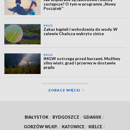
zastępcze? O tym w programie „Nowy
Początek”
KIELCE
Zakaz kąpieli i wchodzenia do wody. W
zalewie Chańcza wykryto sinice
KIELCE
IMGW ostrzega przed burzami. Możliwy
silny wiatr, grad i przerwy w dostawie
prądu
ZOBACZ WIĘCEJ
BIAŁYSTOK
/
BYDGOSZCZ
/
GDAŃSK
/
GORZÓW WLKP.
/
KATOWICE
/
KIELCE
/