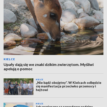
KIELCE
Upały dają się we znaki dzikim zwierzętom. Myśliwi
apelują o pomoc
KIELCE
„Nie bądź obojętny”. W Kielcach odbędzie
się manifestacja przeciwko przemocy i
hejtowi
KIELCE
Jak wspierane są zawodowe rodziny