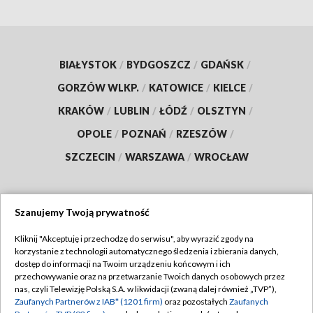
BIAŁYSTOK
/
BYDGOSZCZ
/
GDAŃSK
/
GORZÓW WLKP.
/
KATOWICE
/
KIELCE
/
KRAKÓW
/
LUBLIN
/
ŁÓDŹ
/
OLSZTYN
/
OPOLE
/
POZNAŃ
/
RZESZÓW
/
SZCZECIN
/
WARSZAWA
/
WROCŁAW
Szanujemy Twoją prywatność
Dołącz do nas:
Kliknij "Akceptuję i przechodzę do serwisu", aby wyrazić zgody na
korzystanie z technologii automatycznego śledzenia i zbierania danych,
TVP
dostęp do informacji na Twoim urządzeniu końcowym i ich
Abonament TVP
przechowywanie oraz na przetwarzanie Twoich danych osobowych przez
Regulamin TVP
nas, czyli Telewizję Polską S.A. w likwidacji (zwaną dalej również „TVP”),
Emisja w TVP
Zaufanych Partnerów z IAB* (1201 firm)
oraz pozostałych
Zaufanych
Polityka prywatności