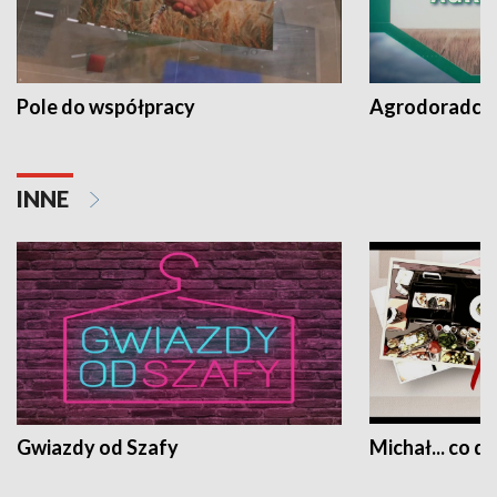
Pole do współpracy
Agrodoradcy 
INNE
Gwiazdy od Szafy
Michał... co dz