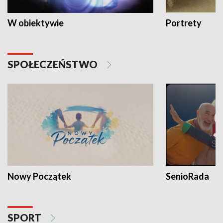
W obiektywie
Portrety
SPOŁECZEŃSTWO
Nowy Początek
SenioRada
SPORT